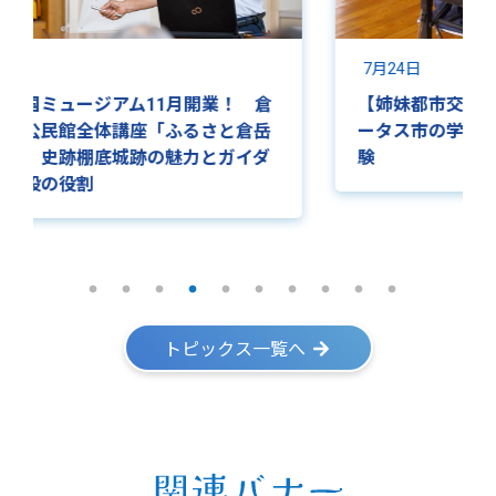
7月24日
7月24
【姉妹都市交流事業】牛深でエンシニ
子ども
ータス市の学生が日本の伝統文化を体
福連木
験
トピックス一覧へ