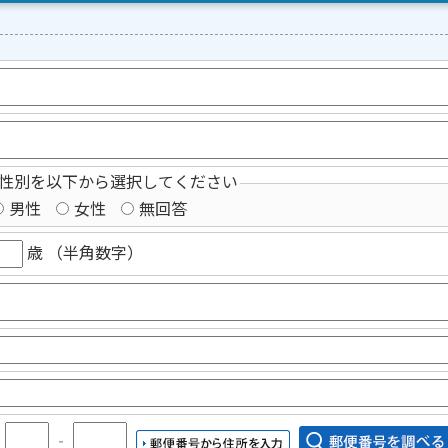
性別を以下から選択してください
男性
女性
無回答
歳 （半角数字）
〒
‐