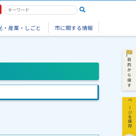
検
索
キ
光・産業・しごと
市に関する情報
ー
ワ
ー
ド
ページを保存