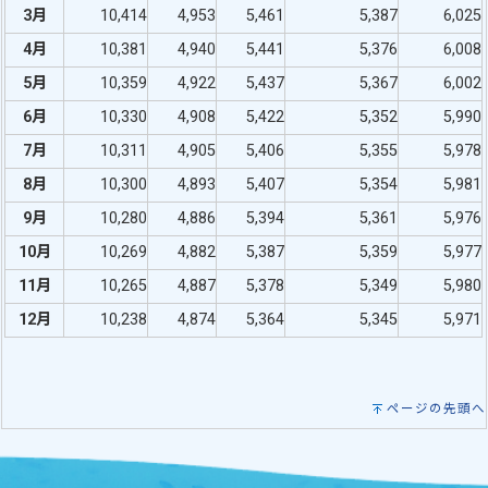
3月
10,414
4,953
5,461
5,387
6,025
4月
10,381
4,940
5,441
5,376
6,008
5月
10,359
4,922
5,437
5,367
6,002
6月
10,330
4,908
5,422
5,352
5,990
7月
10,311
4,905
5,406
5,355
5,978
8月
10,300
4,893
5,407
5,354
5,981
9月
10,280
4,886
5,394
5,361
5,976
10月
10,269
4,882
5,387
5,359
5,977
11月
10,265
4,887
5,378
5,349
5,980
12月
10,238
4,874
5,364
5,345
5,971
ページの先頭へ