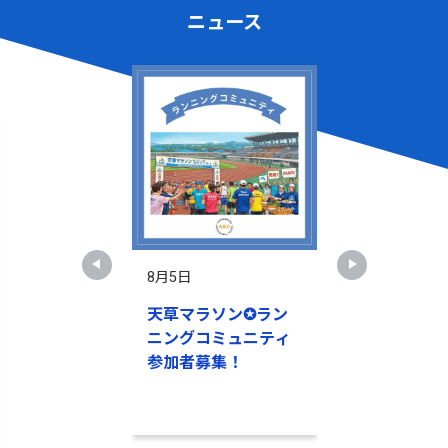
ニュース
8月5日
8月4日
 ～
天草マラソン✪ラン
【参加企業募
10.17 あましん
ニングコミュニティ
草ワーク＆ウ
アム～
参加者募集！
スプロジェク
場から始める
慣づくり～