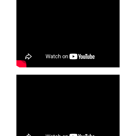
2026年06月02日
現役アスリートによるハンドボール教室
（PDF：5.87メガバイ
ト）