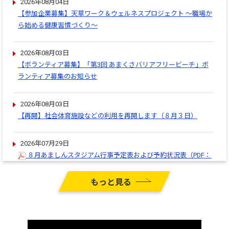
2026年08月04日
【参加企業募集】天草ワーク＆ウェルネスプロジェクト ～職場か
ら始める健康習慣づくり～
2026年08月03日
【ボランティア募集】「第3回 あまくさバリアフリービーチ」ボ
ランティア募集のお知らせ
2026年08月03日
【再開】社会体育施設などの利用を再開します（８月３日）
2026年07月29日
８月あましんスタジアム行事予定表および予約状況表
（PDF：
30.4キロバイト）
もっと見る
2026年07月21日
測定会 ～2026.10.17 あましんスタジアム～
（PDF：365.1キロ
バイト）