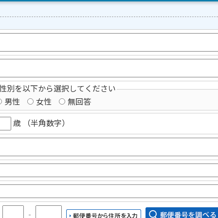
性別を以下から選択してください
男性
女性
無回答
歳 （半角数字）
〒
‐