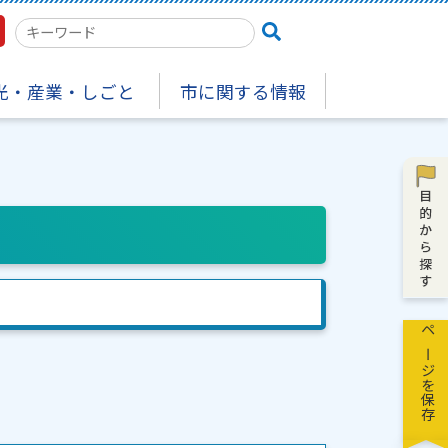
検
索
キ
光・産業・しごと
市に関する情報
ー
ワ
ー
ド
ページを保存