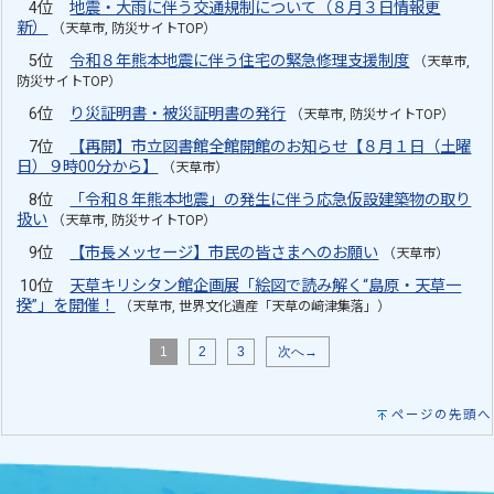
4位
地震・大雨に伴う交通規制について（８月３日情報更
新）
（天草市, 防災サイトTOP）
5位
令和８年熊本地震に伴う住宅の緊急修理支援制度
（天草市,
防災サイトTOP）
6位
り災証明書・被災証明書の発行
（天草市, 防災サイトTOP）
7位
【再開】市立図書館全館開館のお知らせ【８月１日（土曜
日）９時00分から】
（天草市）
8位
「令和８年熊本地震」の発生に伴う応急仮設建築物の取り
扱い
（天草市, 防災サイトTOP）
9位
【市長メッセージ】市民の皆さまへのお願い
（天草市）
10位
天草キリシタン館企画展「絵図で読み解く“島原・天草一
揆”」を開催！
（天草市, 世界文化遺産「天草の﨑津集落」）
1
2
3
次へ→
ページの先頭へ