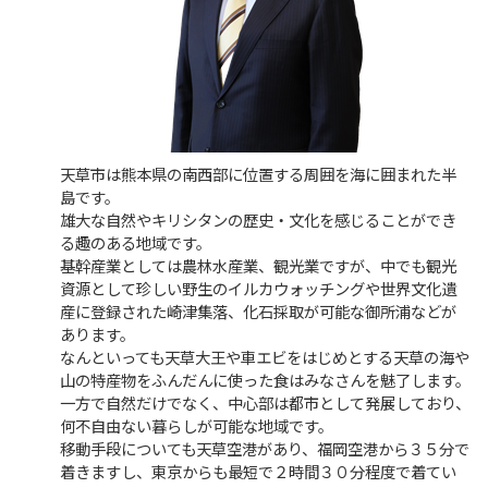
天草市は熊本県の南西部に位置する周囲を海に囲まれた半
島です。
雄大な自然やキリシタンの歴史・文化を感じることができ
る趣のある地域です。
基幹産業としては農林水産業、観光業ですが、中でも観光
資源として珍しい野生のイルカウォッチングや世界文化遺
産に登録された崎津集落、化石採取が可能な御所浦などが
あります。
なんといっても天草大王や車エビをはじめとする天草の海や
山の特産物をふんだんに使った食はみなさんを魅了します。
一方で自然だけでなく、中心部は都市として発展しており、
何不自由ない暮らしが可能な地域です。
移動手段についても天草空港があり、福岡空港から３５分で
着きますし、東京からも最短で２時間３０分程度で着てい