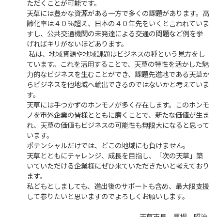
ただくことが可能です。
天草には豊かな資源がある一方で多くの課題があります。高
齢化率は４０％超え、日本の４０年先をいくと言われていま
すし、公共交通機関の未発達による交通の問題など例を挙
げればキリがないほどあります。
私は、地域資源や地域課題はビジネスの種という見方をし
ています。これを活用することで、天草の特性を活かした魅
力的なビジネスを生むことができ、課題先進地である天草か
らビジネスを他地域へ輸出できるのではないかと考えていま
す。
天草には手つかずのホンモノが多く存在します。このホンモ
ノを市外企業の皆様とともに磨くことで、新たな価値が生ま
れ、天草の価値もビジネスの可能性も無限大になると思って
います。
ポテンシャルだけでは、どこの地域にも負けません。
天草とともにチャレンジ、成長を目指し、「次の天草」築
いていただける企業様にぜひ来ていただきたいと考えており
ます。
私どもとしましても、進出後のサポートも含め、最大限支援
して参りたいと思いますのでよろしくお願いします。