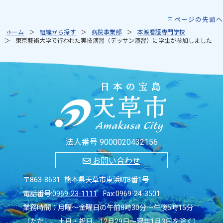
ページの先頭へ
ホーム
組織から探す
病院事業部
本渡看護専門学校
東京藝術大学で行われた実技演習（デッサン演習）に学生が参加しました
法人番号 9000020432156
お問い合わせ
〒863-8631 熊本県天草市東浜町8番1号
電話番号:
0969-23-1111
Fax:0969-24-3501
業務時間：月曜～金曜日の午前8時30分～午後5時15分
（ただし、土日・祝日、12月29日～翌年1月3日を除く）