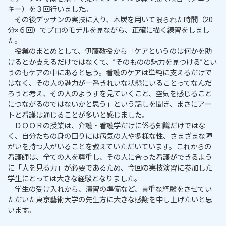
キー）を３回行いました。
その後デッサンの実技に入り、木炭を用いて限られた時間（20
分×６回）でプロのモデルを見ながら、正確に描く練習をしまし
た。
授業のまとめとして、伊藤教授から「ケアというのは何かを助
けるとか支えるだけではなくて、”そのものの魅力を見つける”とい
うのもケアの中にあると思う。看護のケアは単純に支えるだけで
はなく、その人の魅力が一番きれいな状態にいることってなんだ
ろうと考え、その人のようすを見ていくこと、空気を感じること
につながるのではないかと思う」という話しを聞き、まさにアー
トと看護は通じることが多いと感じました。
ＤＯＯＲの授業は、介護・看護学だけに係る知識だけではな
く、自分たちの身の回りには病気の人や多様な性、さまざまな障
がいを持つ人がいることを教えていただいています。これからの
看護師は、全ての人を尊重し、その人に合った看護ができるよう
に「人を見る力」が必要であるため、今回の実技演習に参加した
学生にとっては大きな経験となりました。
学生の受け入れから、演習の準備など、貴重な経験をさせてい
ただいた東京藝術大学の先生方に大きな感謝を申し上げたいと思
います。