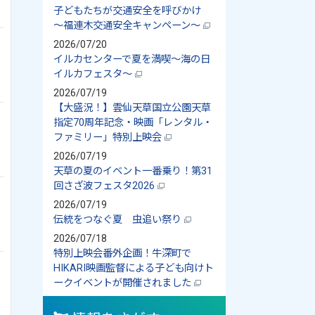
子どもたちが交通安全を呼びかけ
～福連木交通安全キャンペーン～
2026/07/20
イルカセンターで夏を満喫～海の日
イルカフェスタ～
2026/07/19
【大盛況！】雲仙天草国立公園天草
指定70周年記念・映画「レンタル・
ファミリー」特別上映会
2026/07/19
天草の夏のイベント一番乗り！第31
回さざ波フェスタ2026
2026/07/19
伝統をつなぐ夏 虫追い祭り
2026/07/18
特別上映会番外企画！牛深町で
HIKARI映画監督による子ども向けト
ークイベントが開催されました