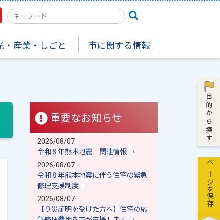
検
索
キ
光・産業・しごと
市に関する情報
ー
ワ
ー
ド
重要なお知らせ
2026/08/07
令和８年熊本地震 関連情報
2026/08/07
ページを保存
令和８年熊本地震に伴う住宅の緊急
修理支援制度
2026/08/07
【り災証明を受けた方へ】住宅の応
急修理費用を市が支援します