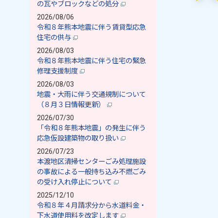
の瓦やブロックなどの処分
2026/08/06
令和８年熊本地震に伴う賃貸型応急
住宅の供与
2026/08/03
令和８年熊本地震に伴う住宅の緊急
修理支援制度
2026/08/03
地震・大雨に伴う交通規制について
（８月３日情報更新）
2026/07/30
「令和８年熊本地震」の発生に伴う
応急仮設建築物の取り扱い
2026/07/23
本渡地区清掃センターごみ処理施設
の事故による一般持ち込み不燃ごみ
の受け入れ停止について
2025/12/10
令和８年４月請求分から水道料金・
下水道使用料を改定します