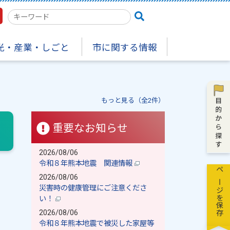
検
索
キ
光・産業・しごと
市に関する情報
ー
ワ
ー
ド
もっと見る（全2件）
重要なお知らせ
2026/08/06
令和８年熊本地震 関連情報
ページを保存
2026/08/06
災害時の健康管理にご注意くださ
い！
2026/08/06
令和８年熊本地震で被災した家屋等