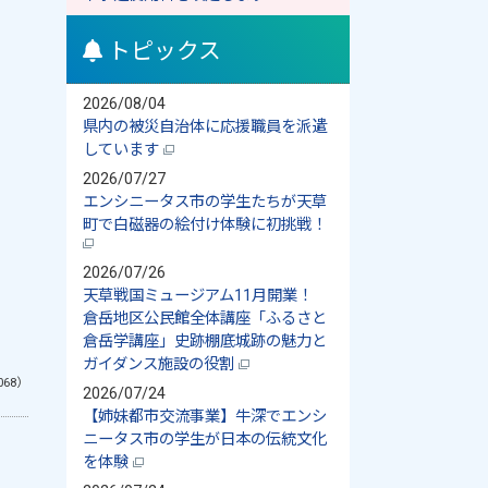
トピックス
2026/08/04
県内の被災自治体に応援職員を派遣
しています
2026/07/27
エンシニータス市の学生たちが天草
町で白磁器の絵付け体験に初挑戦！
2026/07/26
天草戦国ミュージアム11月開業！
倉岳地区公民館全体講座「ふるさと
倉岳学講座」史跡棚底城跡の魅力と
ガイダンス施設の役割
068）
2026/07/24
【姉妹都市交流事業】牛深でエンシ
ニータス市の学生が日本の伝統文化
を体験