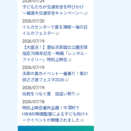
2026/07/24
子どもたちが交通安全を呼びかけ
～福連木交通安全キャンペーン～
2026/07/20
イルカセンターで夏を満喫～海の日
イルカフェスタ～
2026/07/19
【大盛況！】雲仙天草国立公園天草
指定70周年記念・映画「レンタル・
ファミリー」特別上映会
2026/07/19
天草の夏のイベント一番乗り！第31
回さざ波フェスタ2026
2026/07/19
伝統をつなぐ夏 虫追い祭り
2026/07/18
特別上映会番外企画！牛深町で
HIKARI映画監督による子ども向けト
ークイベントが開催されました