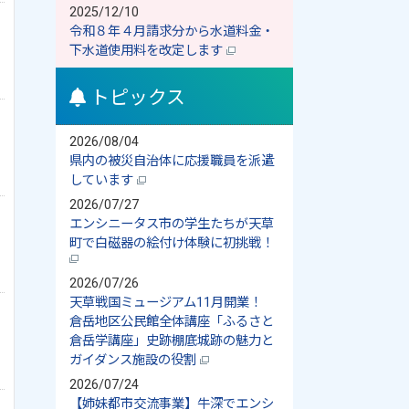
2025/12/10
令和８年４月請求分から水道料金・
下水道使用料を改定します
トピックス
2026/08/04
県内の被災自治体に応援職員を派遣
しています
2026/07/27
エンシニータス市の学生たちが天草
町で白磁器の絵付け体験に初挑戦！
2026/07/26
天草戦国ミュージアム11月開業！
倉岳地区公民館全体講座「ふるさと
倉岳学講座」史跡棚底城跡の魅力と
ガイダンス施設の役割
2026/07/24
【姉妹都市交流事業】牛深でエンシ