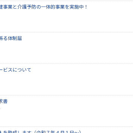
健事業と介護予防の一体的事業を実施中！
係る体制届
ービスについて
求書
入を助成します（令和７年４月１日～）