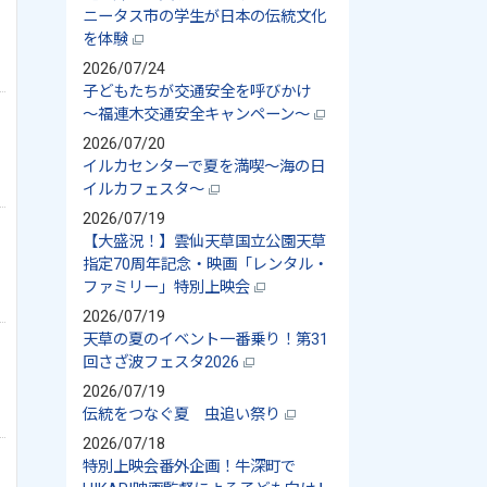
ニータス市の学生が日本の伝統文化
を体験
2026/07/24
子どもたちが交通安全を呼びかけ
～福連木交通安全キャンペーン～
2026/07/20
イルカセンターで夏を満喫～海の日
イルカフェスタ～
2026/07/19
【大盛況！】雲仙天草国立公園天草
指定70周年記念・映画「レンタル・
ファミリー」特別上映会
2026/07/19
天草の夏のイベント一番乗り！第31
回さざ波フェスタ2026
2026/07/19
伝統をつなぐ夏 虫追い祭り
2026/07/18
特別上映会番外企画！牛深町で