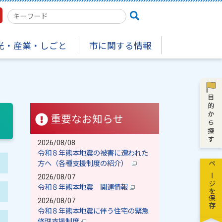
検
索
キ
光・産業・しごと
市に関する情報
ー
ワ
ー
ド
重要なお知らせ
2026/08/08
令和８年熊本地震の被害に遭われた
方へ（各種支援制度の紹介）
ページを保存
2026/08/07
令和８年熊本地震 関連情報
2026/08/07
令和８年熊本地震に伴う住宅の緊急
修理支援制度