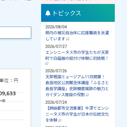
トピックス
2026/08/04
県内の被災自治体に応援職員を派遣
しています
2026/07/27
エンシニータス市の学生たちが天草
町で白磁器の絵付け体験に初挑戦！
2026/07/26
天草戦国ミュージアム11月開業！
倉岳地区公民館全体講座「ふるさと
倉岳学講座」史跡棚底城跡の魅力と
ガイダンス施設の役割
2026/07/24
【姉妹都市交流事業】牛深でエンシ
ニータス市の学生が日本の伝統文化
を体験