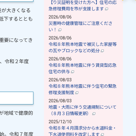
【り災証明を受けた方へ】住宅の応
急修理費用を市が支援します
差が大きくなる
2026/08/06
低下するととも
災害時の健康管理にご注意くださ
い！
2026/08/06
重要になってき
令和８年熊本地震で被災した家屋等
の瓦やブロックなどの処分
2026/08/06
、令和２年度
令和８年熊本地震に伴う賃貸型応急
住宅の供与
2026/08/03
令和８年熊本地震に伴う住宅の緊急
修理支援制度
2026/08/03
地震・大雨に伴う交通規制について
が地域で健康的
（８月３日情報更新）
2025/12/10
令和８年４月請求分から水道料金・
始。令和７年度
下水道使用料を改定します