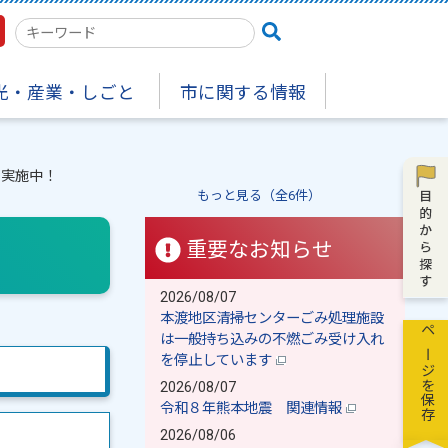
検
索
キ
光・産業・しごと
市に関する情報
ー
ワ
ー
ド
を実施中！
もっと見る（全6件）
重要なお知らせ
！
2026/08/07
本渡地区清掃センターごみ処理施設
は一般持ち込みの不燃ごみ受け入れ
ページを保存
を停止しています
2026/08/07
令和８年熊本地震 関連情報
2026/08/06