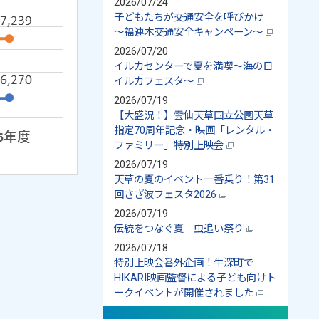
2026/07/24
子どもたちが交通安全を呼びかけ
～福連木交通安全キャンペーン～
2026/07/20
イルカセンターで夏を満喫～海の日
イルカフェスタ～
2026/07/19
【大盛況！】雲仙天草国立公園天草
指定70周年記念・映画「レンタル・
ファミリー」特別上映会
2026/07/19
天草の夏のイベント一番乗り！第31
回さざ波フェスタ2026
2026/07/19
伝統をつなぐ夏 虫追い祭り
2026/07/18
特別上映会番外企画！牛深町で
HIKARI映画監督による子ども向けト
ークイベントが開催されました