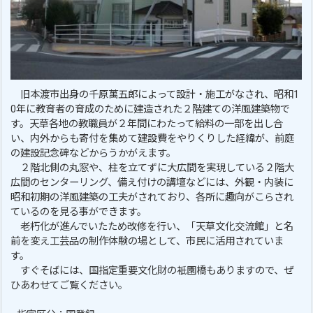
旧本渡市出身の千原萬五郎によって設計・施工がなされ、昭和1
0年に教育者の育成のために建造された２階建ての洋風建築物で
す。天草各地の教職員が２年間にわたって給料の一部を出し合
い、内外からも寄付を集めて建設費をやりくりした経緯が、前庭
の建設記念碑などからうかがえます。
２階北側の丸窓や、柱を立てずに大広間を実現している２階大
広間のセンターリング、備え付けの講壇などには、外観・内装に
昭和初期の洋風建築の工夫がされており、各所に趣向がこらされ
ているのを見る事ができます。
老朽化が進んでいたため改修を行い、「天草文化交流館」と名
前を変え工芸品の制作体験の場として、市民に活用されていま
す。
すぐそばには、国指定重要文化財の衹園橋もありますので、ぜ
ひあわせてご覧ください。