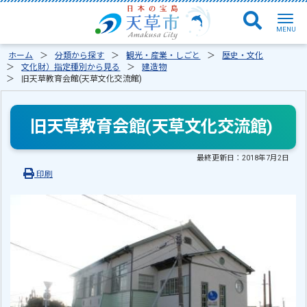
ホーム
分類から探す
観光・産業・しごと
歴史・文化
文化財）指定種別から見る
建造物
旧天草教育会館(天草文化交流館)
旧天草教育会館(天草文化交流館)
最終更新日：
2018年7月2日
印刷