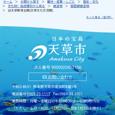
ホーム
分類から探す
観光・産業・しごと
歴史・文化
文化財）指定種別から見る
建造物
国登録建造物
旧天草教育会館(天草文化交流館)
もっと見る（全5件）
法人番号 9000020432156
お問い合わせ
〒863-8631 熊本県天草市東浜町8番1号
電話番号:
0969-23-1111
Fax:0969-24-3501
業務時間：月曜～金曜日の午前8時30分～午後5時15分
（ただし、土日・祝日、12月29日～翌年1月3日を除く）