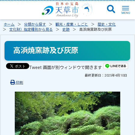
ホーム
分類から探す
観光・産業・しごと
歴史・文化
文化財）指定種別から見る
史跡
高浜焼窯跡及び灰原
高浜焼窯跡及び灰原
Tweet 画面が別ウィンドウで開きます
最終更新日：
2025年4月10日
印刷