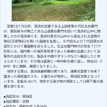
宝暦12(1762)年、高浜村庄屋である上田家第６代伝五右衛門
が、肥前長与の陶工である山道喜右衛門を招いて高浜村山中に開
窯したのが高浜焼です。高浜村東方の山中から産出される良質の
陶石(天草陶石)を用いた磁器を生産し、６代目および７代目源太夫
宜珍にかけて最盛期を迎えました。伝五右衛門時代の安永７(177
8)年には、国内唯一の海外貿易港であった長崎の出島において出
張所の出店を許され、製品を中国やオランダなどへ輸出したと考
えられています。その後は盛衰と一時中断を繰り返し、明治32（1
899）年に閉鎖、廃窯となりました。
現存する窯は、高浜焼最終期の窯であり、連房式登窯で本来７
室あった焼成室のうち、４室のみが残存し、県指定史跡となって
います。全長26.4mで、現存する焼き物の窯跡としては県下最大規
模を誇ります。
■指定区分：県指定
■指定種別：史跡
■指定日：昭和50年３月24日