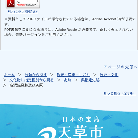
別ウィンドウで開きます
※資料としてPDFファイルが添付されている場合は、
Adobe Acrobat(R)
が必要で
す。
PDF書類をご覧になる場合は、
Adobe Reader
が必要です。正しく表示されない
場合、最新バージョンをご利用ください。
ページの先頭へ
ホーム
分類から探す
観光・産業・しごと
歴史・文化
文化財）指定種別から見る
史跡
県指定史跡
高浜焼窯跡及び灰原
もっと見る（全5件）