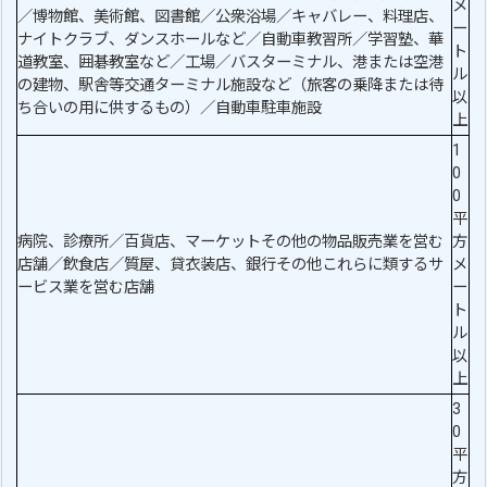
メ
／博物館、美術館、図書館／公衆浴場／キャバレー、料理店、
ー
ナイトクラブ、ダンスホールなど／自動車教習所／学習塾、華
ト
道教室、囲碁教室など／工場／バスターミナル、港または空港
ル
の建物、駅舎等交通ターミナル施設など（旅客の乗降または待
以
ち合いの用に供するもの）／自動車駐車施設
上
1
0
0
平
病院、診療所／百貨店、マーケットその他の物品販売業を営む
方
店舗／飲食店／質屋、貸衣装店、銀行その他これらに類するサ
メ
ービス業を営む店舗
ー
ト
ル
以
上
3
0
平
方