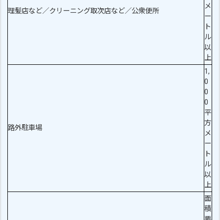
メ
理髪店など／クリーニング取次店など／公衆便所
ー
ト
ル
以
上
1,
0
0
0
平
方
路外駐車場
メ
ー
ト
ル
以
上
面
積
要