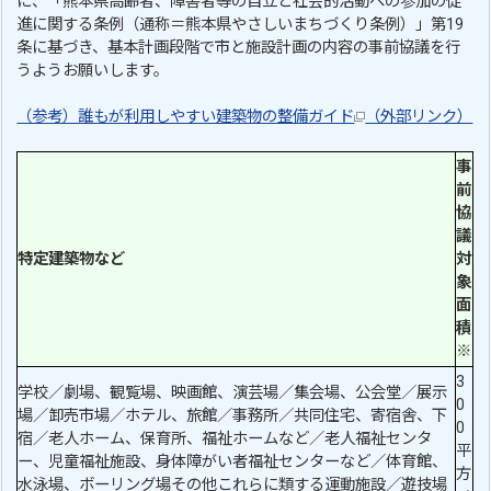
に、「熊本県高齢者、障害者等の自立と社会的活動への参加の促
進に関する条例（通称＝熊本県やさしいまちづくり条例）」第19
条に基づき、基本計画段階で市と施設計画の内容の事前協議を行
うようお願いします。
（参考）誰もが利用しやすい建築物の整備ガイド
（外部リンク）
事
前
協
議
特定建築物など
対
象
面
積
※
3
学校／劇場、観覧場、映画館、演芸場／集会場、公会堂／展示
0
場／卸売市場／ホテル、旅館／事務所／共同住宅、寄宿舎、下
0
宿／老人ホーム、保育所、福祉ホームなど／老人福祉センタ
平
ー、児童福祉施設、身体障がい者福祉センターなど／体育館、
方
水泳場、ボーリング場その他これらに類する運動施設／遊技場