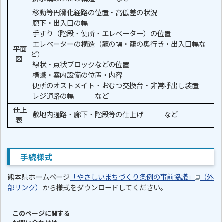
移動等円滑化経路の位置・高低差の状況
廊下・出入口の幅
手すり（階段・便所・エレベーター）の位置
エレベーターの構造（籠の幅・籠の奥行き・出入口幅な
平面
ど）
図
線状・点状ブロックなどの位置
標識・案内設備の位置・内容
便所のオストメイト・おむつ交換台・非常呼出し装置
レジ通路の幅 など
仕上
敷地内通路・廊下・階段等の仕上げ など
表
手続様式
熊本県ホームページ
「やさしいまちづくり条例の事前協議」
（外
部リンク）
から様式をダウンロードしてください。
このページに関する