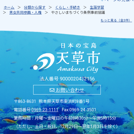
ホーム
分類から探す
くらし・手続き
生涯学習
男女共同参画・人権
やさしいまちづくり条例事前協議
もっと見る（全3件）
法人番号 9000020432156
お問い合わせ
〒863-8631 熊本県天草市東浜町8番1号
電話番号:
0969-23-1111
Fax:0969-24-3501
業務時間：月曜～金曜日の午前8時30分～午後5時15分
（ただし、土日・祝日、12月29日～翌年1月3日を除く）