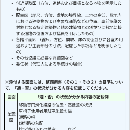
付近見取図（方位、道路および目標となる地物を明示した
もの）
配置図（縮尺、方位、敷地の境界線、土地の高低、敷地内
における建築物および主要な通路などの位置、事前協議の
対象となる特定建築物と他の建築物との別並びに敷地に接
する道路の位置および幅員を明示したもの）
各階平面図 （縮尺、方位、間取、床の高低並びに各室の用
途および主要部分の寸法、配慮した事項などを明示したも
の）
その他協議に必要な詳細図など
委任状（代理人による手続きの場合）
※添付する図面には、整備調書（その１・その２）の基準につい
て、「適・否」の状況が分かる内容を記載してください。
図面
「適・否」の状況が分かる内容の記載例
移動等円滑化経路の位置・高低差の状況
車椅子使用者用駐車施設の幅
配置
通路の幅
図
傾斜路の勾配
排水溝のふたの構造 など