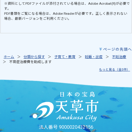
※資料としてPDFファイルが添付されている場合は、
Adobe Acrobat(R)
が必要で
す。
PDF書類をご覧になる場合は、
Adobe Reader
が必要です。正しく表示されない
場合、最新バージョンをご利用ください。
ページの先頭へ
ホーム
分類から探す
子育て・教育
妊娠・出産
不妊治療
不育症治療費を助成します
もっと見る（全3件）
法人番号 9000020432156