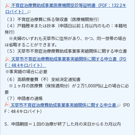
不育症治療費助成事業医療機関受診等証明書（PDF：132.2キ
ロバイト）
（３）不育症治療費に係る領収書（医療機関発行）
（４）戸籍謄本または抄本（申請日以前１月以内のもの：本籍地
発行）
※夫婦のいずれも天草市に住所があり、かつ、同一世帯の場合
は省略することができます。
（５）天草市不育症治療療費助成事業事実婚関係に関する申立書
天草市不育症治療費助成事業事実婚関係に関する申立書（PD
F：48.4キロバイト）
※事実婚の場合に必要
（６）高額療養費（不）支給決定通知書
※１ヶ月の医療費（保険適用分）が２万1,000円以上の場合に必
要
（７）申請者の通帳
天草市不育症治療費助成事業事実婚関係に関する申立書
（PD
F：48.4キロバイト）
5．申請期限＝１回の治療が終了した月の末日から６カ月以内