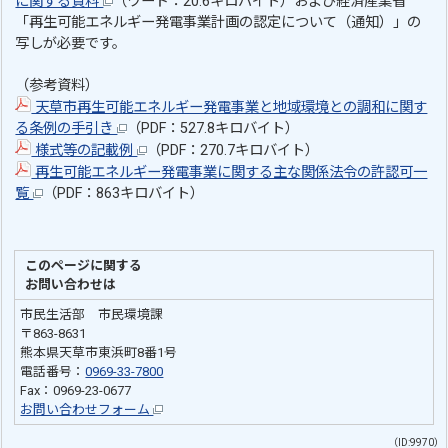
に関する資料
（ワード：20.6キロバイト）および経済産業省
「再生可能エネルギー発電事業計画の認定について（通知）」の
写しが必要です。
（参考資料）
天草市再生可能エネルギー発電事業と地域環境との調和に関す
る条例の手引き
（PDF：527.8キロバイト）
様式等の記載例
（PDF：270.7キロバイト）
再生可能エネルギー発電事業に関する主な関係法令の許認可一
覧
（PDF：863キロバイト）
このページに関する
お問い合わせは
市民生活部 市民環境課
〒863-8631
熊本県天草市東浜町8番1号
電話番号：
0969-33-7800
Fax：0969-23-0677
お問い合わせフォーム
（ID:9970）