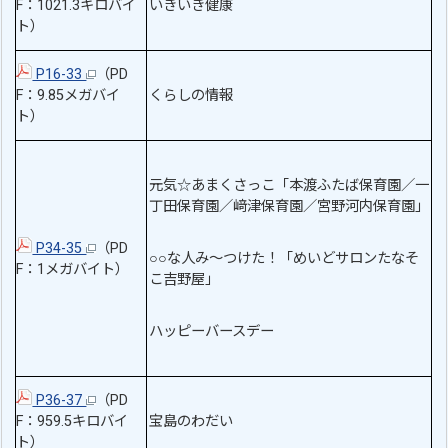
F：1021.3キロバイ
いきいき健康
ト）
P16-33
（PD
F：9.85メガバイ
くらしの情報
ト）
元気☆あまくさっこ「本渡ふたば保育園／一
丁田保育園／﨑津保育園／宮野河内保育園」
P34-35
（PD
○○な人み～つけた！「めいどサロンたなそ
F：1メガバイト）
こ吉野屋」
ハッピーバースデー
P36-37
（PD
F：959.5キロバイ
宝島のわだい
ト）