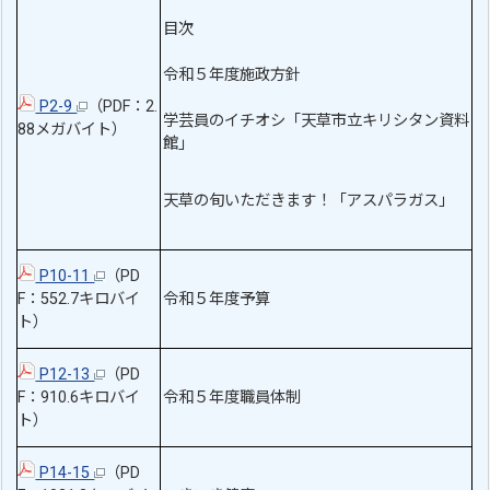
目次
令和５年度施政方針
P2-9
（PDF：2.
学芸員のイチオシ「天草市立キリシタン資料
88メガバイト）
館」
天草の旬いただきます！「アスパラガス」
P10-11
（PD
F：552.7キロバイ
令和５年度予算
ト）
P12-13
（PD
F：910.6キロバイ
令和５年度職員体制
ト）
P14-15
（PD