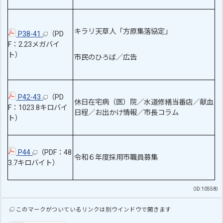
キラリ天草人「方原集落協定」
P38-41
（PD
F：2.23メガバイ
ト）
市民のひろば／広告
P42-43
（PD
休日在宅病（医）院／水道修繕当番店／献血
F：1023.8キロバイ
日程／お出かけ情報／市長コラム
ト）
P44
（PDF：48
令和６年度採用市職員募集
3.7キロバイト）
（ID:10558）
このマークがついているリンクは別ウインドウで開きます