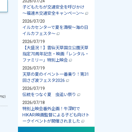
2026/07/24
子どもたちが交通安全を呼びかけ
～福連木交通安全キャンペーン～
2026/07/20
イルカセンターで夏を満喫～海の日
イルカフェスタ～
2026/07/19
【大盛況！】雲仙天草国立公園天草
指定70周年記念・映画「レンタル・
ファミリー」特別上映会
2026/07/19
天草の夏のイベント一番乗り！第31
回さざ波フェスタ2026
2026/07/19
伝統をつなぐ夏 虫追い祭り
792）
2026/07/18
特別上映会番外企画！牛深町で
HIKARI映画監督による子ども向けト
ークイベントが開催されました