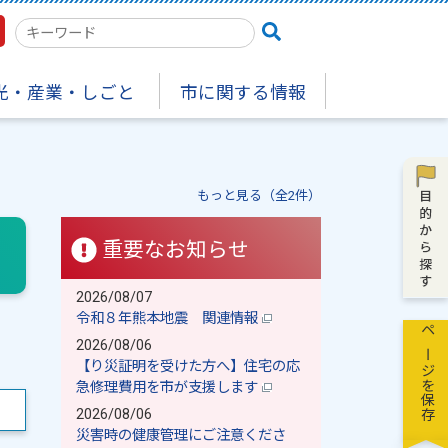
検
索
キ
光・産業・しごと
市に関する情報
ー
ワ
ー
ド
もっと見る（全2件）
重要なお知らせ
2026/08/07
令和８年熊本地震 関連情報
ページを保存
2026/08/06
【り災証明を受けた方へ】住宅の応
急修理費用を市が支援します
2026/08/06
災害時の健康管理にご注意くださ