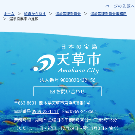
ページの先頭へ
ホーム
組織から探す
選挙管理委員会
選挙管理委員会事務局
選挙投票率の推移
法人番号 9000020432156
お問い合わせ
〒863-8631 熊本県天草市東浜町8番1号
電話番号:
0969-23-1111
Fax:0969-24-3501
業務時間：月曜～金曜日の午前8時30分～午後5時15分
（ただし、土日・祝日、12月29日～翌年1月3日を除く）