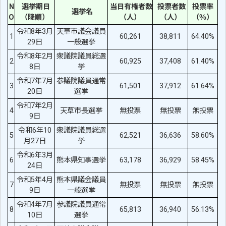
N
選挙期日
当日有権者数
投票者数
投票率
選挙名
O
（降順）
（人）
（人）
（％）
令和8年3月
天草市議会議員
1
60,261
38,811
64.40%
29日
一般選挙
令和8年2月
衆議院議員総選
2
60,925
37,408
61.40%
8日
挙
令和7年7月
参議院議員通常
3
61,501
37,912
61.64%
20日
選挙
令和7年2月
4
天草市長選挙
無投票
無投票
無投票
9日
令和6年10
衆議院議員総選
5
62,521
36,636
58.60%
月27日
挙
令和6年3月
6
熊本県知事選挙
63,178
36,929
58.45%
24日
令和5年4月
熊本県議会議員
7
無投票
無投票
無投票
9日
一般選挙
令和4年7月
参議院議員通常
8
65,813
36,940
56.13%
10日
選挙