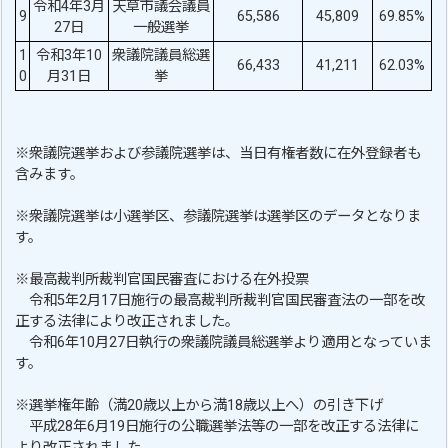
令和4年3月
天草市議会議員
9
65,586
45,809
69.85%
27日
一般選挙
1
令和3年10
衆議院議員総選
66,433
41,211
62.03%
0
月31日
挙
※衆議院選挙および参議院選挙は、当日有権者数に在外登録者も
含みます。
※衆議院選挙は小選挙区、参議院選挙は選挙区のデータとなりま
す。
※最高裁判所裁判官国民審査における在外投票
令和5年2月17日施行の最高裁判所裁判官国民審査法の一部を改
正する法律により改正されました。
令和6年10月27日執行の衆議院議員総選挙より適用となっていま
す。
※選挙権年齢（満20歳以上から満18歳以上へ）の引き下げ
平成28年6月19日施行の公職選挙法等の一部を改正する法律に
より改正されました。