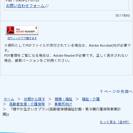
Fax：0969-27-0155
お問い合わせフォーム
（ID:11836）
別ウィンドウで開きます
※資料としてPDFファイルが添付されている場合は、
Adobe Acrobat(R)
が必要で
す。
PDF書類をご覧になる場合は、
Adobe Reader
が必要です。正しく表示されない
場合、最新バージョンをご利用ください。
ページの先頭へ
ホーム
分類から探す
健康・福祉
福祉・介護
高齢者支援・介護保険
事業所向け
『健やか生きいきプラン(高齢者保健福祉計画・第９期介護保険事業計
画)』
もっと見る（全4件）