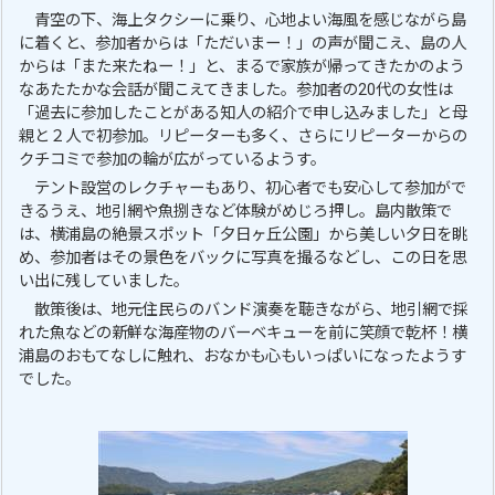
青空の下、海上タクシーに乗り、心地よい海風を感じながら島
に着くと、参加者からは「ただいまー！」の声が聞こえ、島の人
からは「また来たねー！」と、まるで家族が帰ってきたかのよう
なあたたかな会話が聞こえてきました。参加者の20代の女性は
「過去に参加したことがある知人の紹介で申し込みました」と母
親と２人で初参加。リピーターも多く、さらにリピーターからの
クチコミで参加の輪が広がっているようす。
テント設営のレクチャーもあり、初心者でも安心して参加がで
きるうえ、地引網や魚捌きなど体験がめじろ押し。島内散策で
は、横浦島の絶景スポット「夕日ヶ丘公園」から美しい夕日を眺
め、参加者はその景色をバックに写真を撮るなどし、この日を思
い出に残していました。
散策後は、地元住民らのバンド演奏を聴きながら、地引網で採
れた魚などの新鮮な海産物のバーベキューを前に笑顔で乾杯！横
浦島のおもてなしに触れ、おなかも心もいっぱいになったようす
でした。