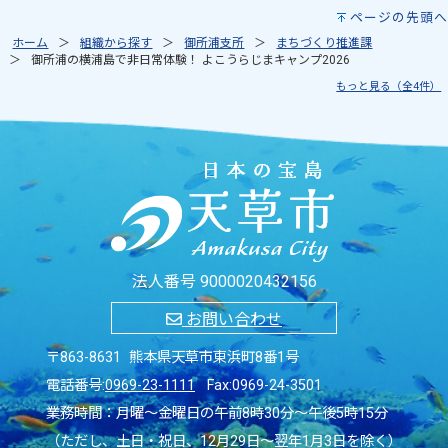
ページの先頭へ
ホーム
組織から探す
御所浦支所
まちづくり推進課
御所浦の横浦島で非日常体験！ よこうらじまキャンプ2026
もっと見る（全4件）
法人番号 9000020432156
お問い合わせ
〒863-8631 熊本県天草市東浜町8番1号
電話番号:
0969-23-1111
Fax:0969-24-3501
業務時間：月曜～金曜日の午前8時30分～午後5時15分
（ただし、土日・祝日、12月29日～翌年1月3日を除く）