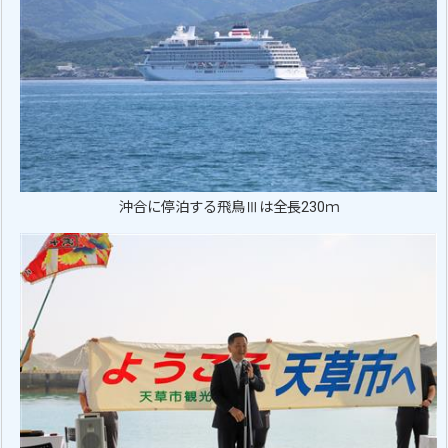
沖合に停泊する飛鳥Ⅲは全長230ｍ