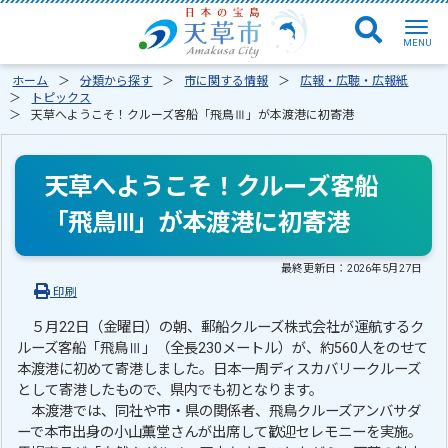
ホーム
分類から探す
市に関する情報
広報・広聴・広報紙
トピックス
天草へようこそ！クルーズ客船「飛鳥Ⅲ」が本渡港に初寄港
天草へようこそ！クルーズ客船
「飛鳥Ⅲ」が本渡港に初寄港
最終更新日：
2026年5月27日
印刷
５月22日（金曜日）の朝、郵船クルーズ株式会社が運航するク
ルーズ客船「飛鳥Ⅲ」（全長230メートル）が、約560人をのせて
本渡港に初めて寄港しました。日本一周ディスカバリークルーズ
として寄港したもので、県内でも初となります。
本渡港では、同社や市・県の関係者、飛鳥クルーズアンバサダ
ーで本市出身の小山薫堂さんが出席して歓迎セレモニーを実施。