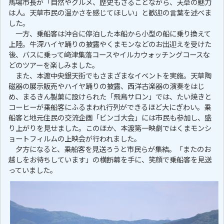
馬場市長が「自然やグルメ、歴史もさることながら、天草の魅力
は人。天草市民の温かさを感じてほしい」と歓迎の言葉を述べま
した。
一方、乗船客は沖合に停泊した本船から小型の船に乗り換えて
上陸。牛深ハイヤ踊りの披露やくまモンなどのお出迎えを受けた
後、バスに乗って﨑津集落コースやイルカウォッチングコースな
どのツアーを楽しみました。
また、本渡中央銀天街でもさまざまなイベントを実施。天草陶
磁器の展示販売やハイヤ踊りの披露、西洋古楽器の演奏をはじ
め、まるきん製菓に設けられた「飛鳥サロン」では、たい焼きと
コーヒーが乗船客にふるまわれ行列ができるほど大にぎわい。乗
船客と地元住民の交流企画「ビンゴ大会」には市民も参加し、盛
り上がりを見せました。このほか、本渡第一映劇ではくまモンシ
ョートフィルムの上映会が行われました。
夕方になると、乗船客を見送ろうと市民らが集結。「またのお
越しをお待ちしています」の横断幕を手に、笑顔で乗船客を見送
っていました。