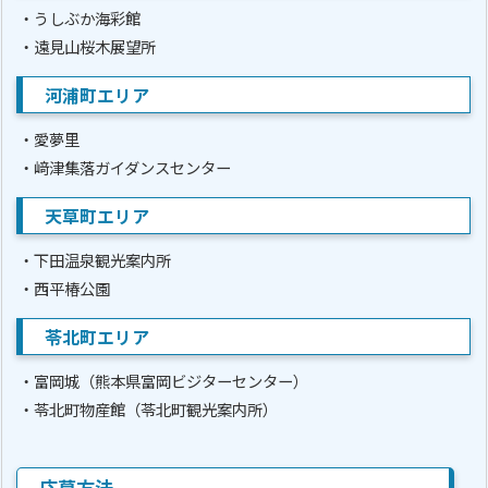
・うしぶか海彩館
・遠見山桜木展望所
河浦町エリア
・愛夢里
・﨑津集落ガイダンスセンター
天草町エリア
・下田温泉観光案内所
・西平椿公園
苓北町エリア
・富岡城（熊本県富岡ビジターセンター）
・苓北町物産館（苓北町観光案内所）