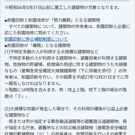
※昭和56年5月31日以前に着工した建築物が対象となります。
■耐震診断と耐震改修が「努力義務」となる建築物
すべての建築物について、建築物の所有者は、耐震診断と必要に
応じた耐震改修に努めてください。
耐震診断に係る補助制度について
■耐震診断が「義務」となる建築物
(1)不特定多数の人が利用する大規模な建築物など
不特定多数の人が利用する建築物や、避難弱者が利用する建築
物、危険物の貯蔵場、処理場の用途に供する建築物のうち大規模
なもの〔要緊急安全確認大規模建築物（下に詳細を添付）〕の所
有者は、耐震診断を行い、その結果を平成27年12月31日までに市
へ報告しなければなりません。
※階数には地階を含みます。例：地上２階、地下１階の場合の階
数は「３」。
(2)大規模な地震が発生した場合で、その利用の確保が公益上必要
な建築物など
県または市が指定する緊急輸送道路等の避難路沿道建築物、県
が指定する庁舎、避難所などの防災拠点建築物〔要緊急安全確認
計画記載建築物（※）〕の所有者は、耐震診断を行いその結果を