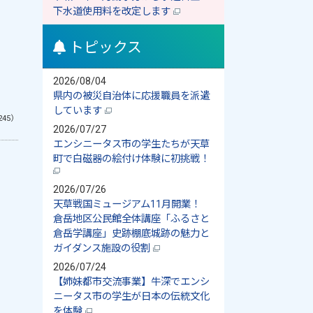
下水道使用料を改定します
トピックス
2026/08/04
県内の被災自治体に応援職員を派遣
しています
245）
2026/07/27
エンシニータス市の学生たちが天草
町で白磁器の絵付け体験に初挑戦！
2026/07/26
天草戦国ミュージアム11月開業！
倉岳地区公民館全体講座「ふるさと
倉岳学講座」史跡棚底城跡の魅力と
ガイダンス施設の役割
2026/07/24
【姉妹都市交流事業】牛深でエンシ
ニータス市の学生が日本の伝統文化
を体験