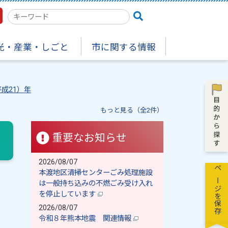
検
索
キ
光・産業・しごと
市に関する情報
ー
ワ
ー
ド
平成21）年
もっと見る（全2件）
重要なお知らせ
2026/08/07
本渡地区清掃センターごみ処理施設
ページを保存
は一般持ち込みの不燃ごみ受け入れ
を停止しています
2026/08/07
令和８年熊本地震 関連情報