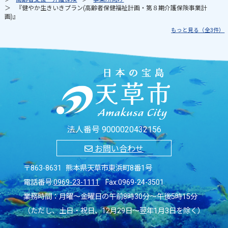
『健やか生きいきプラン(高齢者保健福祉計画・第８期介護保険事業計
画)』
もっと見る（全3件）
法人番号 9000020432156
お問い合わせ
〒863-8631 熊本県天草市東浜町8番1号
電話番号:
0969-23-1111
Fax:0969-24-3501
業務時間：月曜～金曜日の午前8時30分～午後5時15分
（ただし、土日・祝日、12月29日～翌年1月3日を除く）