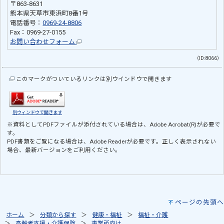
〒863-8631
熊本県天草市東浜町8番1号
電話番号：
0969-24-8806
Fax：0969-27-0155
お問い合わせフォーム
（ID:8066）
このマークがついているリンクは別ウインドウで開きます
別ウィンドウで開きます
※資料としてPDFファイルが添付されている場合は、
Adobe Acrobat(R)
が必要で
す。
PDF書類をご覧になる場合は、
Adobe Reader
が必要です。正しく表示されない
場合、最新バージョンをご利用ください。
ページの先頭へ
ホーム
分類から探す
健康・福祉
福祉・介護
高齢者支援・介護保険
事業所向け