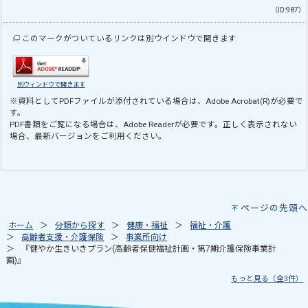
（ID:987）
このマークがついているリンクは別ウインドウで開きます
別ウィンドウで開きます
※資料としてPDFファイルが添付されている場合は、
Adobe Acrobat(R)
が必要で
す。
PDF書類をご覧になる場合は、
Adobe Reader
が必要です。正しく表示されない
場合、最新バージョンをご利用ください。
ページの先頭へ
ホーム
分類から探す
健康・福祉
福祉・介護
高齢者支援・介護保険
事業所向け
『健やか生きいきプラン(高齢者保健福祉計画・第7期介護保険事業計
画)』
もっと見る（全3件）