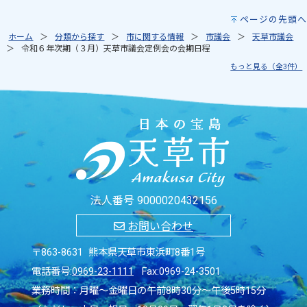
ページの先頭へ
ホーム
分類から探す
市に関する情報
市議会
天草市議会
令和６年次期（３月）天草市議会定例会の会期日程
もっと見る（全3件）
法人番号 9000020432156
お問い合わせ
〒863-8631 熊本県天草市東浜町8番1号
電話番号:
0969-23-1111
Fax:0969-24-3501
業務時間：月曜～金曜日の午前8時30分～午後5時15分