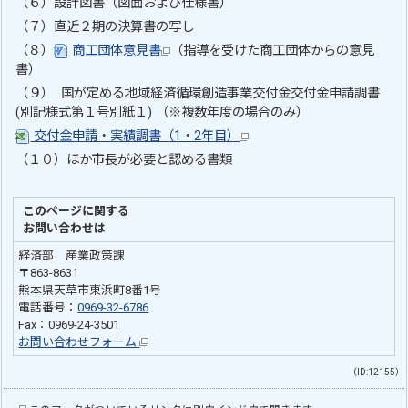
（６）設計図書（図面および仕様書）
（７）直近２期の決算書の写し
（８）
商工団体意見書
（指導を受けた商工団体からの意見
書）
（９） 国が定める地域経済循環創造事業交付金交付金申請調書
(別記様式第１号別紙１) （※複数年度の場合のみ）
交付金申請・実績調書（1・2年目）
（１０）ほか市長が必要と認める書類
このページに関する
お問い合わせは
経済部 産業政策課
〒863-8631
熊本県天草市東浜町8番1号
電話番号：
0969-32-6786
Fax：0969-24-3501
お問い合わせフォーム
（ID:12155）