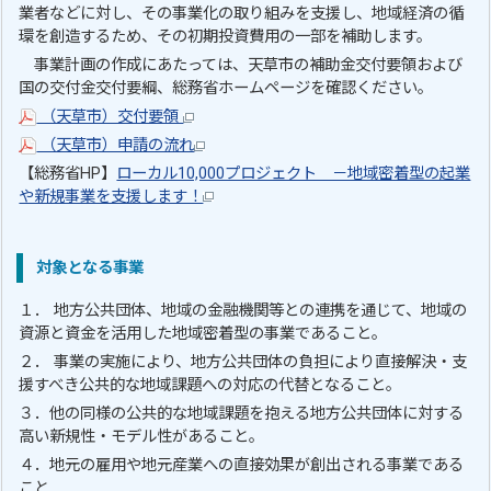
業者などに対し、その事業化の取り組みを支援し、地域経済の循
環を創造するため、その初期投資費用の一部を補助します。
事業計画の作成にあたっては、天草市の補助金交付要領および
国の交付金交付要綱、総務省ホームページを確認ください。
（天草市）交付要領
（天草市）申請の流れ
【総務省HP】
ローカル10,000プロジェクト －地域密着型の起業
や新規事業を支援します！
対象となる事業
１． 地方公共団体、地域の金融機関等との連携を通じて、地域の
資源と資金を活用した地域密着型の事業であること。
２． 事業の実施により、地方公共団体の負担により直接解決・支
援すべき公共的な地域課題への対応の代替となること。
３．他の同様の公共的な地域課題を抱える地方公共団体に対する
高い新規性・モデル性があること。
４．地元の雇用や地元産業への直接効果が創出される事業である
こと