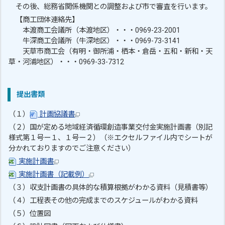
その後、総務省関係機関との調整および市で審査を行います。
【商工団体連絡先】
本渡商工会議所（本渡地区）・・・0969-23-2001
牛深商工会議所（牛深地区）・・・0969-73-3141
天草市商工会（有明・御所浦・栖本・倉岳・五和・新和・天
草・河浦地区）・・・0969-33-7312
提出書類
（１）
計画協議書
（２）国が定める地域経済循環創造事業交付金実施計画書（別記
様式第１号ー１、１号ー２）（※エクセルファイル内でシートが
分かれておりますのでご注意ください）
実施計画書
実施計画書（記載例）
（３）収支計画書の具体的な積算根拠がわかる資料（見積書等）
（４）工程表その他の完成までのスケジュールがわかる資料
（５）位置図