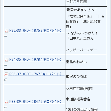
見どころ図鑑
元気☆あまくさっこ
「椎の実保育園」「下浦
保育園」「城河原保育
園」
P32-33（PDF：875.3キロバイト）
○○な人み～つけた！
「田中ハルヱさん」
ハッピーバースデー
P34-35（PDF：978.4キロバイト）
宝島のわだい
P36-37（PDF：767.8キロバイト）
市民のひろば
休日在宅病(医)院
水道修繕当番店
P38-39（PDF：847.9キロバイト）
10月のお出かけ情報