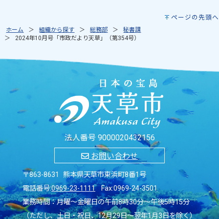
ページの先頭へ
ホーム
組織から探す
総務部
秘書課
2024年10月号「市政だより天草」（第354号）
法人番号 9000020432156
お問い合わせ
〒863-8631 熊本県天草市東浜町8番1号
電話番号:
0969-23-1111
Fax:0969-24-3501
業務時間：月曜～金曜日の午前8時30分～午後5時15分
（ただし、土日・祝日、12月29日～翌年1月3日を除く）