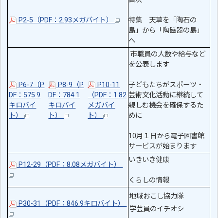
P2-5（PDF：2.93メガバイト）
特集 天草を「陶石の
島」から「陶磁器の島」
へ
市職員の人数や給与など
を公表します
P6-7（P
P8-9（P
P10-11
子どもたちがスポーツ・
DF：575.9
DF：784.1
（PDF：1.82
芸術文化活動に継続して
キロバイ
キロバイ
メガバイ
親しむ機会を確保するた
ト）
ト）
ト）
めに
10月１日から電子図書館
サービスが始まります
いきいき健康
P12-29（PDF：8.08メガバイト）
くらしの情報
地域おこし協力隊
P30-31（PDF：846.9キロバイト）
学芸員のイチオシ