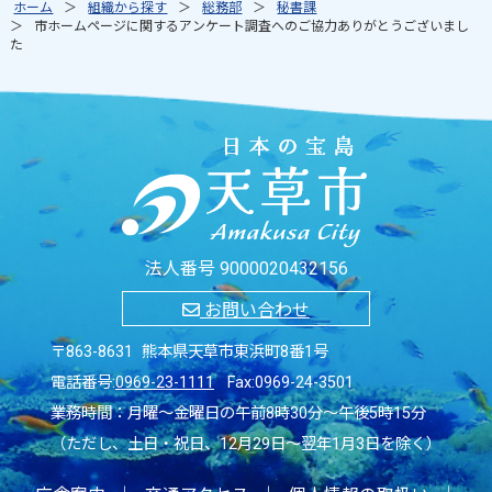
ホーム
組織から探す
総務部
秘書課
市ホームページに関するアンケート調査へのご協力ありがとうございまし
た
法人番号 9000020432156
お問い合わせ
〒863-8631 熊本県天草市東浜町8番1号
電話番号:
0969-23-1111
Fax:0969-24-3501
業務時間：月曜～金曜日の午前8時30分～午後5時15分
（ただし、土日・祝日、12月29日～翌年1月3日を除く）