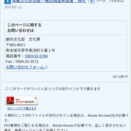
埋蔵文化財試掘・確認調査承諾書 様式
（
ワード：13.6キロ
バイト）
このページに関する
お問い合わせは
観光文化部 文化課
〒863-8631
熊本県天草市東浜町８番１号
電話番号：
0969-32-6784
Fax：0969-23-5312
お問い合わせフォーム
（ID:1389 P）
このマークがついているリンクは別ウインドウで開きます
別ウィンドウで開きます
※資料としてPDFファイルが添付されている場合は、
Adobe Acrobat(R)
が必要で
す。
PDF書類をご覧になる場合は、
Adobe Reader
が必要です。正しく表示されない
場合、最新バージョンをご利用ください。