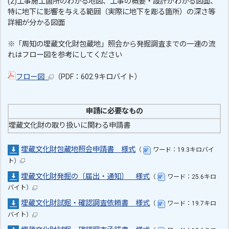
(2)工事施工箇所のわかる地図、工事の概要・設計がわかる図面、
特に地下に影響を与える範囲（実際に地下を彫る箇所）の深さ等
詳細が分かる図面
※「周知の埋蔵文化財包蔵地」照会から発掘調査までの一連の流
れはフロー図を参考にしてください
フロー図
（PDF：602.9キロバイト）
申請に必要なもの
埋蔵文化財の取り扱いに関わる申請書
埋蔵文化財包蔵地照会申請書 様式
（
ワード：19.3キロバイ
ト）
埋蔵文化財発掘の〔届出・通知〕 様式
（
ワード：25.6キロ
バイト）
埋蔵文化財試掘・確認調査依頼書 様式
（
ワード：19.7キロ
バイト）