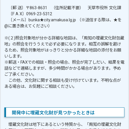
〔郵 送〕〒863-8631 （住所記載不要） 天草市役所 文化課
〔F A X〕0969-23-5312
〔メール〕bunka★city.amakusa.lg.jp （※送信する際は、★を
@に置き換えてください）
※(２)照会対象地が分かる詳細な地図は、「周知の埋蔵文化財包蔵
地」の照会を行ううえで必ず必要になります。相互の誤解を避け
るため、照会対象地がはっきりと分かる詳細な地図の添付をお願
いします。
※郵送・FAXでの相談・照会の場合、照会が完了しだい、結果を電
話などで連絡しますが、多少時間がかかる場合があります。予め
ご了承ください。
この他、文化財に関する相談も受け付けています。不明な点が
ある場合は、お気軽にご相談ください。
開発中に埋蔵文化財が見つかったときは
埋蔵文化財は地下にあるという特質から、「周知の埋蔵文化財