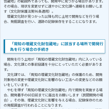
包蔵地」の範囲外であっても、開発中に見つかる場合があります。
その場合、現状を変更せずに速やかに文化課へ連絡をお願いしま
す（文化財保護法第96条適用）。
埋蔵文化財が見つかった以降も同じ土地で開発などを行う場
合、発掘調査を行い、遺跡の記録保存をすることになります。
「周知の埋蔵文化財包蔵地」に該当する場所で開発行
為を行う場合の手続き
開発を行う土地が「周知の埋蔵文化財包蔵地」内に入っている
場合、文化課との事前協議を十分にとっていただく必要がありま
す。
文化課では、「周知の埋蔵文化財包蔵地」の保護のため、開発
対象地の変更や埋蔵文化財に影響のない工法への変更などのお願
いをしています。
やむを得ず「周知の埋蔵文化財包蔵地」内で開発を実施する場
合、開発着手の60日前までに届出をお願いします（民間開発の場
合）。その後、埋蔵文化財に影響を与える場合、記録保存のため
の発掘調査が行われることになります。