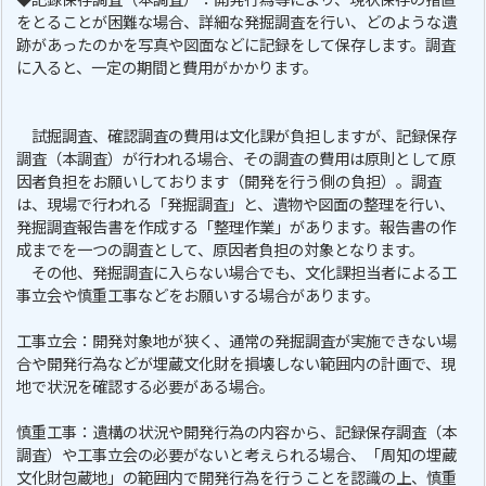
◆記録保存調査（本調査）：開発行為等により、現状保存の措置
をとることが困難な場合、詳細な発掘調査を行い、どのような遺
跡があったのかを写真や図面などに記録をして保存します。調査
に入ると、一定の期間と費用がかかります。
試掘調査、確認調査の費用は文化課が負担しますが、記録保存
調査（本調査）が行われる場合、その調査の費用は原則として原
因者負担をお願いしております（開発を行う側の負担）。調査
は、現場で行われる「発掘調査」と、遺物や図面の整理を行い、
発掘調査報告書を作成する「整理作業」があります。報告書の作
成までを一つの調査として、原因者負担の対象となります。
その他、発掘調査に入らない場合でも、文化課担当者による工
事立会や慎重工事などをお願いする場合があります。
工事立会：開発対象地が狭く、通常の発掘調査が実施できない場
合や開発行為などが埋蔵文化財を損壊しない範囲内の計画で、現
地で状況を確認する必要がある場合。
慎重工事：遺構の状況や開発行為の内容から、記録保存調査（本
調査）や工事立会の必要がないと考えられる場合、「周知の埋蔵
文化財包蔵地」の範囲内で開発行為を行うことを認識の上、慎重