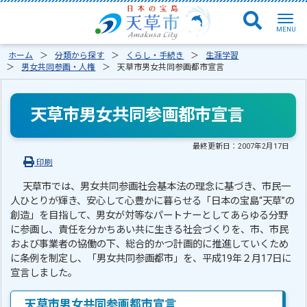
ホーム
分類から探す
くらし・手続き
生涯学習
男女共同参画・人権
天草市男女共同参画都市宣言
天草市男女共同参画都市宣言
最終更新日：
2007年2月17日
印刷
天草市では、男女共同参画社会基本法の理念に基づき、市民一
人ひとりが輝き、安心して心豊かに暮らせる「日本の宝島“天草”の
創造」を目指して、男女が対等なパートナーとしてあらゆる分野
に参画し、責任を分かちあい共に生きる社会づくりを、市、市民
および事業者の協働の下、総合的かつ計画的に推進していくため
に条例を制定し、「男女共同参画都市」を、平成19年２月17日に
宣言しました。
天草市男女共同参画都市宣言