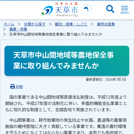
ホーム
分類から探す
観光・産業・しごと
農林水産業
農業・林業
天草市中山間地域等農地保全事業に取り組んでみませんか
天草市中山間地域等農地保全事
業に取り組んでみませんか
最終更新日：
2026年7月7日
印刷
国の事業である中山間地域等直接支払制度は、平成12年度より
開始され、平成27年度の法制化に伴い、多面的機能支払事業とと
もに恒久的な制度として、全国各地で実施されています。
中山間事業は、耕作放棄地の発生防止や水路、農道等の農業用
施設の維持管理に大きく貢献している事業です。集落の農村環境
を守るためになくてはならない事業であり、本市でも各地域で、