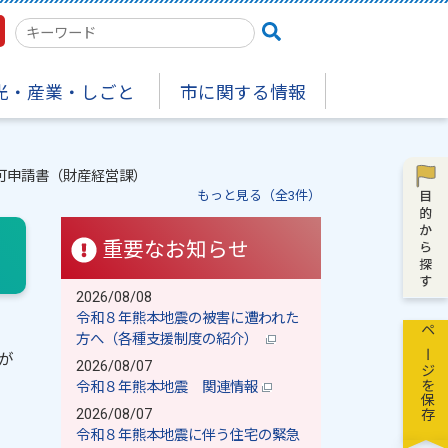
検
索
キ
光・産業・しごと
市に関する情報
ー
ワ
ー
ド
可申請書（財産経営課）
もっと見る（全3件）
重要なお知らせ
2026/08/08
令和８年熊本地震の被害に遭われた
方へ（各種支援制度の紹介）
ページを保存
が
2026/08/07
令和８年熊本地震 関連情報
2026/08/07
令和８年熊本地震に伴う住宅の緊急