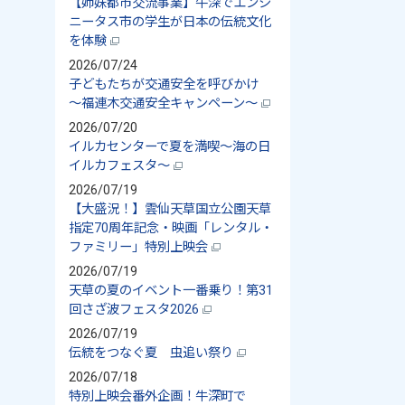
【姉妹都市交流事業】牛深でエンシ
ニータス市の学生が日本の伝統文化
を体験
2026/07/24
子どもたちが交通安全を呼びかけ
～福連木交通安全キャンペーン～
2026/07/20
イルカセンターで夏を満喫～海の日
イルカフェスタ～
2026/07/19
【大盛況！】雲仙天草国立公園天草
指定70周年記念・映画「レンタル・
ファミリー」特別上映会
2026/07/19
天草の夏のイベント一番乗り！第31
回さざ波フェスタ2026
2026/07/19
伝統をつなぐ夏 虫追い祭り
2026/07/18
特別上映会番外企画！牛深町で