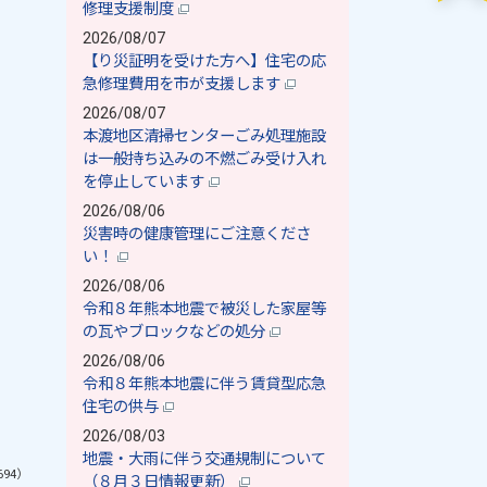
修理支援制度
2026/08/07
【り災証明を受けた方へ】住宅の応
急修理費用を市が支援します
2026/08/07
本渡地区清掃センターごみ処理施設
は一般持ち込みの不燃ごみ受け入れ
を停止しています
2026/08/06
災害時の健康管理にご注意くださ
い！
2026/08/06
令和８年熊本地震で被災した家屋等
の瓦やブロックなどの処分
2026/08/06
令和８年熊本地震に伴う賃貸型応急
住宅の供与
2026/08/03
地震・大雨に伴う交通規制について
694）
（８月３日情報更新）