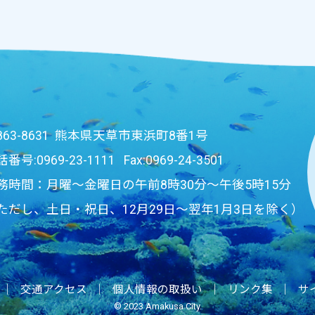
863-8631 熊本県天草市東浜町8番1号
話番号:
0969-23-1111
Fax:0969-24-3501
務時間：月曜～金曜日の午前8時30分～午後5時15分
ただし、土日・祝日、12月29日～翌年1月3日を除く）
｜
交通アクセス
｜
個人情報の取扱い
｜
リンク集
｜
サ
© 2023 Amakusa City.