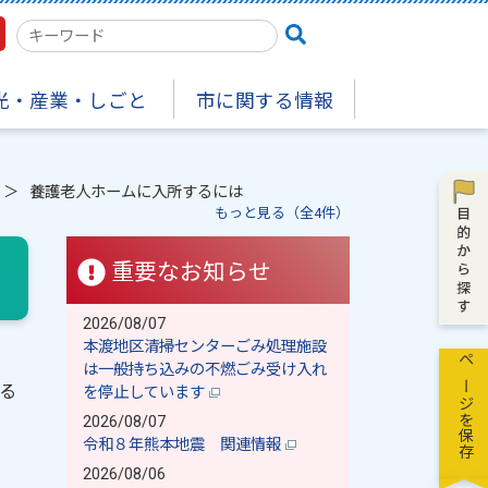
検
索
キ
光・産業・しごと
市に関する情報
ー
ワ
ー
ド
養護老人ホームに入所するには
もっと見る（全4件）
重要なお知らせ
2026/08/07
本渡地区清掃センターごみ処理施設
は一般持ち込みの不燃ごみ受け入れ
ページを保存
る
を停止しています
2026/08/07
令和８年熊本地震 関連情報
2026/08/06