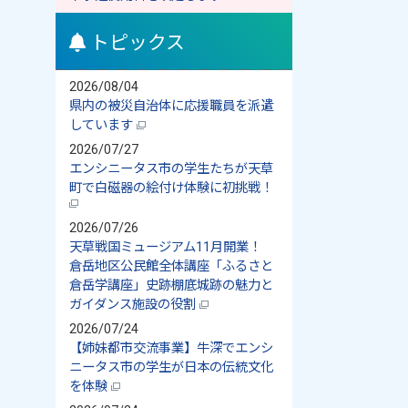
トピックス
2026/08/04
県内の被災自治体に応援職員を派遣
しています
2026/07/27
エンシニータス市の学生たちが天草
町で白磁器の絵付け体験に初挑戦！
2026/07/26
天草戦国ミュージアム11月開業！
倉岳地区公民館全体講座「ふるさと
倉岳学講座」史跡棚底城跡の魅力と
ガイダンス施設の役割
2026/07/24
【姉妹都市交流事業】牛深でエンシ
ニータス市の学生が日本の伝統文化
を体験