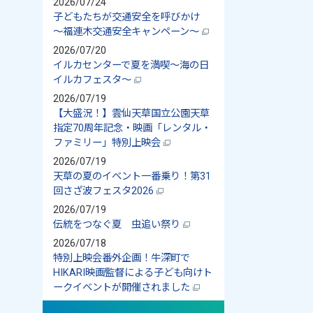
2026/07/24
子どもたちが交通安全を呼びかけ
～福連木交通安全キャンペーン～
2026/07/20
イルカセンターで夏を満喫～海の日
イルカフェスタ～
2026/07/19
【大盛況！】雲仙天草国立公園天草
指定70周年記念・映画「レンタル・
ファミリー」特別上映会
2026/07/19
天草の夏のイベント一番乗り！第31
回さざ波フェスタ2026
2026/07/19
伝統をつなぐ夏 虫追い祭り
2026/07/18
特別上映会番外企画！牛深町で
HIKARI映画監督による子ども向けト
ークイベントが開催されました