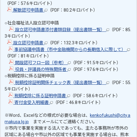
（PDF：57.6キロバイト）
解散認可申請書
（PDF：80.2キロバイト）
○社会福祉法人設立認可申請
設立認可申請書添付書類目録（提出書類一覧）
（PDF：85.
3キロバイト）
設立認可申請書
（PDF：132.3キロバイト）
事前協議申請書（市中金融機関からの長期借入に際して）
（PDF：81キロバイト）
開設認可フロー図（参考）
（PDF：91.5キロバイト）
役員・評議員の特殊関係者
（PDF：97.6キロバイト）
○税額控除に係る証明申請
税額控除証明関係チェック表（提出書類一覧）
（PDF：55.
5キロバイト）
税額控除に係る証明申請書
（PDF：58.6キロバイト）
寄付金受入明細書
（PDF：46.8キロバイト）
※Word、Excelなどの様式が必要な場合は、
kenkofukushi@city.a
makusa.lg.jp
までメールにてご連絡ください。
※市内で事業を実施する法人であっても、主たる事務所が市外の
区域にある場合や市以外の区域でも事業を実施する場合は、熊本