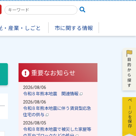
検
索
キ
光・産業・しごと
市に関する情報
ー
ワ
ー
ド
重要なお知らせ
2026/08/06
令和８年熊本地震 関連情報
2026/08/06
ページを保存
令和８年熊本地震に伴う賃貸型応急
住宅の供与
2026/08/05
令和８年熊本地震で被災した家屋等
の瓦やブロックなどの処分