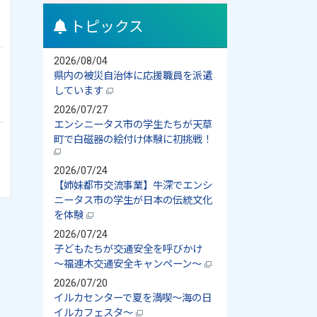
トピックス
2026/08/04
県内の被災自治体に応援職員を派遣
しています
2026/07/27
エンシニータス市の学生たちが天草
町で白磁器の絵付け体験に初挑戦！
2026/07/24
【姉妹都市交流事業】牛深でエンシ
ニータス市の学生が日本の伝統文化
を体験
2026/07/24
子どもたちが交通安全を呼びかけ
～福連木交通安全キャンペーン～
2026/07/20
イルカセンターで夏を満喫～海の日
イルカフェスタ～