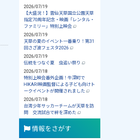
2026/07/19
【大盛況！】雲仙天草国立公園天草
指定70周年記念・映画「レンタル・
ファミリー」特別上映会
2026/07/19
天草の夏のイベント一番乗り！第31
回さざ波フェスタ2026
2026/07/19
伝統をつなぐ夏 虫追い祭り
2026/07/18
特別上映会番外企画！牛深町で
HIKARI映画監督による子ども向けト
ークイベントが開催されました
2026/07/18
台湾少年サッカーチームが天草を訪
問 交流試合で絆を深めた
情報をさがす