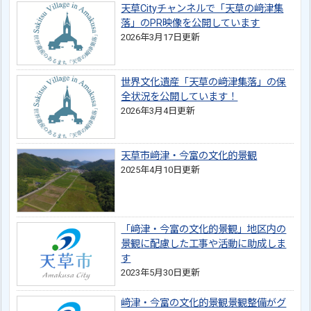
天草Cityチャンネルで「天草の﨑津集
落」のPR映像を公開しています
2026年3月17日更新
世界文化遺産「天草の﨑津集落」の保
全状況を公開しています！
2026年3月4日更新
天草市﨑津・今富の文化的景観
2025年4月10日更新
「﨑津・今富の文化的景観」地区内の
景観に配慮した工事や活動に助成しま
す
2023年5月30日更新
﨑津・今富の文化的景観景観整備がグ