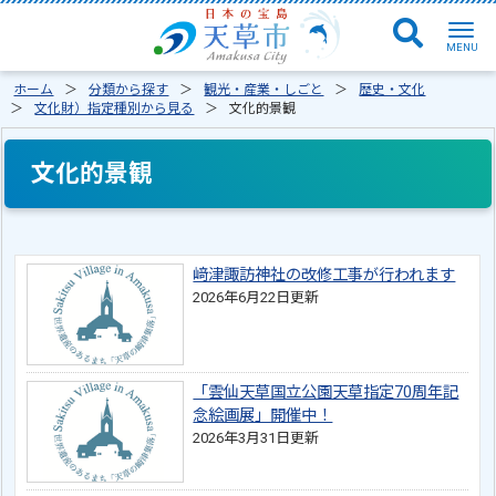
ホーム
分類から探す
観光・産業・しごと
歴史・文化
文化財）指定種別から見る
文化的景観
文化的景観
﨑津諏訪神社の改修工事が行われます
2026年6月22日更新
「雲仙天草国立公園天草指定70周年記
念絵画展」開催中！
2026年3月31日更新