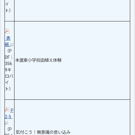
イ
ト）
表
紙
（P
DF：
本渡東小学校田植え体験
356.
9キ
ロバ
イ
ト）
P
2-5
（P
気付こう！無意識の思い込み