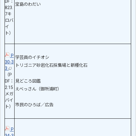
DF：
宝島のわだい
823.
7キ
ロバ
イ
ト）
P
学芸員のイチオシ
30-3
トリゴニア砂岩化石採集場と新種化石
3
（P
DF：
見どころ図鑑
2.15
えべっさん（御所浦町）
メガ
バイ
市民のひろば／広告
ト）
P
34-3