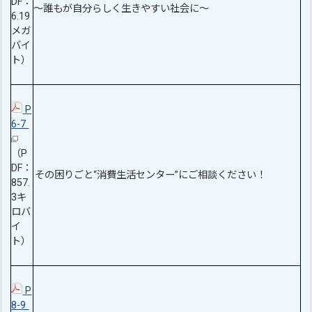
DF：
～誰もが自分らしく生きやすい社会に～
6.19
メガ
バイ
ト）
P
6-7
（P
DF：
その困りごと“消費生活センター”にご相談ください！
857.
3キ
ロバ
イ
ト）
P
8-9