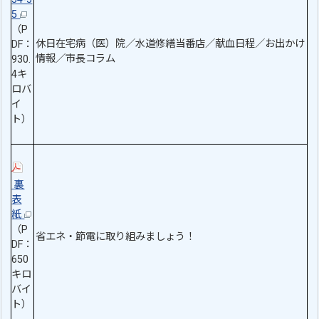
5
（P
休日在宅病（医）院／水道修繕当番店／献血日程／お出かけ
DF：
情報／市長コラム
930.
4キ
ロバ
イ
ト）
裏
表
紙
（P
省エネ・節電に取り組みましょう！
DF：
650
キロ
バイ
ト）