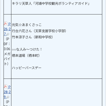
キラリ天草人「河浦中学校観光ボランティアガイド」
P
元気☆あまくさっこ
26-2
行合六花さん（天草支援学校小学部）
7
竹本涼子さん（新和中学校）
（P
DF：
3.06
○○な人み～つけた！
メガ
栖本道場（栖本町）
バイ
ト）
ハッピーバースデー
P
28-2
9
（P