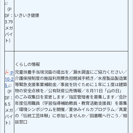
（P
いきいき健康
DF：
3.79
メガ
バイ
ト）
くらしの情報
児童扶養手当現況届の提出を／漏水調査にご協力ください／
P
介護保険制度の施設利用費負担軽減手続き／水産製品製造業
10-2
等緊急支援事業補助金／事故を防ぐために１年に１度は建築
5
物の安全点検を／公有財産公売情報／８月11日「山の日」
（P
のごみ収集日を変更します／指定管理者を募集します／会計
DF：
年度任用職員（学習指導補助教員・教育活動支援員）を募集
6.5
／環境シンポジウムを開催／夏休みイルカプログラム／真夏
メガ
の「伝統工芸体験」に参加しませんか／図書館へ行こう／相
バイ
談窓口
ト）