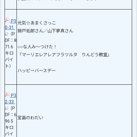
P3
元気☆あまくさっこ
0-31
錦戸拓郎さん／山下夢真さん
（P
DF：8
71.6
○○な人み～つけた！
キロ
「マーリエレアレアフラツルタ りんどう教室」
バイ
ト）
ハッピーバースデー
P3
2-33
（P
DF：6
宝島のわだい
96.5
キロ
バイ