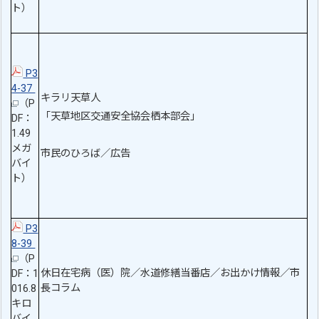
ト）
P3
4-37
キラリ天草人
（P
「天草地区交通安全協会栖本部会」
DF：
1.49
メガ
市民のひろば／広告
バイ
ト）
P3
8-39
（P
休日在宅病（医）院／水道修繕当番店／お出かけ情報／市
DF：1
長コラム
016.8
キロ
バイ