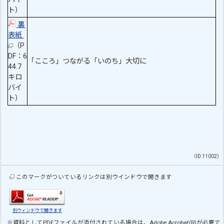
ト）
裏
表紙
（P
DF：6
「こころ」つながる「いのち」大切に
44.7
キロ
バイ
ト）
（ID:11002）
このマークがついているリンクは別ウインドウで開きます
別ウィンドウで開きます
※資料としてPDFファイルが添付されている場合は、
Adobe Acrobat(R)
が必要で