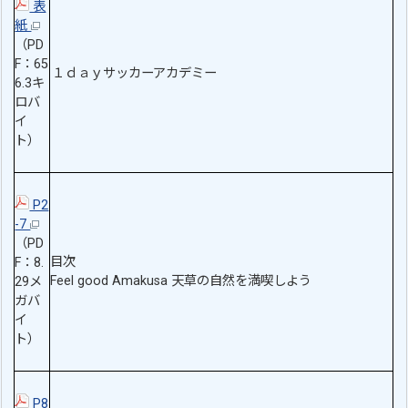
表
紙
（PD
F：65
１ｄａｙサッカーアカデミー
6.3キ
ロバ
イ
ト）
P2
-7
（PD
目次
F：8.
Feel good Amakusa 天草の自然を満喫しよう
29メ
ガバ
イ
ト）
P8