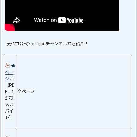
天草市公式YouTubeチャンネルでも紹介！
全
ペー
ジ
（PD
全ページ
F：1
2.79
メガ
バイ
ト）