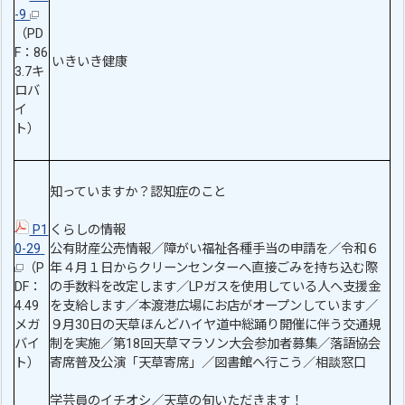
-9
（PD
F：86
いきいき健康
3.7キ
ロバ
イ
ト）
知っていますか？認知症のこと
P1
くらしの情報
0-29
公有財産公売情報／障がい福祉各種手当の申請を／令和６
（P
年４月１日からクリーンセンターへ直接ごみを持ち込む際
DF：
の手数料を改定します／LPガスを使用している人へ支援金
4.49
を支給します／本渡港広場にお店がオープンしています／
メガ
９月30日の天草ほんどハイヤ道中総踊り開催に伴う交通規
バイ
制を実施／第18回天草マラソン大会参加者募集／落語協会
ト）
寄席普及公演「天草寄席」／図書館へ行こう／相談窓口
学芸員のイチオシ／天草の旬いただきます！