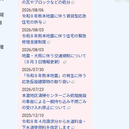
の瓦やブロックなどの処分
2026/08/06
堤
令和８年熊本地震に伴う賃貸型応急
住宅の供与
場
2026/08/03
令和８年熊本地震に伴う住宅の緊急
修理支援制度
確
2026/08/03
地震・大雨に伴う交通規制について
（８月３日情報更新）
2026/07/30
「令和８年熊本地震」の発生に伴う
応急仮設建築物の取り扱い
2026/07/23
本渡地区清掃センターごみ処理施設
の事故による一般持ち込み不燃ごみ
の受け入れ停止について
2025/12/10
令和８年４月請求分から水道料金・
下水道使用料を改定します