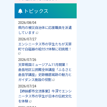
トピックス
2026/08/04
県内の被災自治体に応援職員を派遣
しています
2026/07/27
エンシニータス市の学生たちが天草
町で白磁器の絵付け体験に初挑戦！
2026/07/26
天草戦国ミュージアム11月開業！
倉岳地区公民館全体講座「ふるさと
倉岳学講座」史跡棚底城跡の魅力と
ガイダンス施設の役割
2026/07/24
【姉妹都市交流事業】牛深でエンシ
ニータス市の学生が日本の伝統文化
を体験