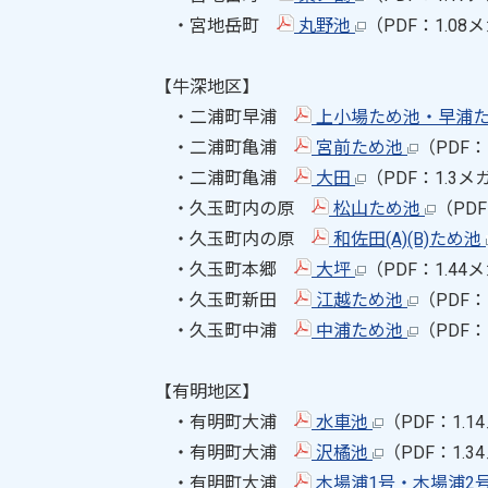
・宮地岳町
丸野池
（PDF：1.0
【牛深地区】
・二浦町早浦
上小場ため池・早浦
・二浦町亀浦
宮前ため池
（PDF：
・二浦町亀浦
大田
（PDF：1.3
・久玉町内の原
松山ため池
（PD
・久玉町内の原
和佐田(A)(B)ため池
・久玉町本郷
大坪
（PDF：1.4
・久玉町新田
江越ため池
（PDF：
・久玉町中浦
中浦ため池
（PDF：
【有明地区】
・有明町大浦
水車池
（PDF：1.
・有明町大浦
沢橘池
（PDF：1.
・有明町大浦
木場浦1号・木場浦2