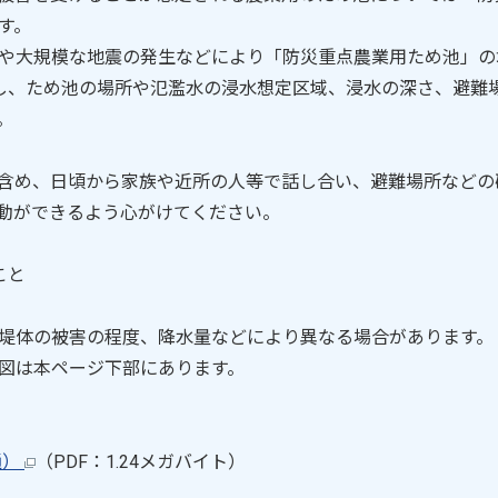
す。
や大規模な地震の発生などにより「防災重点農業用ため池」の
し、ため池の場所や氾濫水の浸水想定区域、浸水の深さ、避難
。
含め、日頃から家族や近所の人等で話し合い、避難場所などの
動ができるよう心がけてください。
こと
堤体の被害の程度、降水量などにより異なる場合があります。
図は本ページ下部にあります。
通）
（PDF：1.24メガバイト）