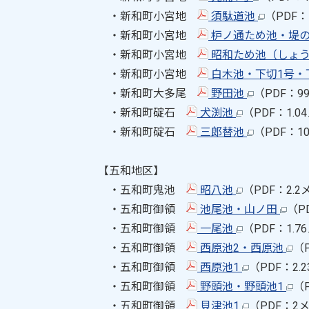
・新和町小宮地
須駄道池
（PDF：
・新和町小宮地
枦ノ通ため池・堤
・新和町小宮地
昭和ため池（しょ
・新和町小宮地
白木池・下切1号・
・新和町大多尾
野田池
（PDF：9
・新和町碇石
犬渕池
（PDF：1.
・新和町碇石
三郎替池
（PDF：1
【五和地区】
・五和町鬼池
昭八池
（PDF：2.
・五和町御領
池尾池・山ノ田
（P
・五和町御領
一尾池
（PDF：1.
・五和町御領
西原池2・西原池
（
・五和町御領
西原池1
（PDF：2
・五和町御領
野頭池・野頭池1
（
・五和町御領
貝津池1
（PDF：2