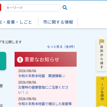
検
索
キ
光・産業・しごと
市に関する情報
ー
ワ
ー
ド
プを公開します
もっと見る（全4件）
重要なお知らせ
2026/08/06
令和８年熊本地震 関連情報
ページを保存
2026/08/06
害
災害時の健康管理にご注意くださ
い！
2026/08/06
令和８年熊本地震で被災した家屋等
災