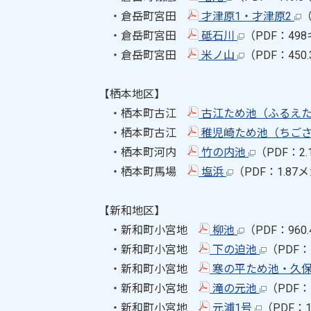
・倉岳町宮田
才津原1・才津原2
（
・倉岳町宮田
砥石川
（PDF：49
・倉岳町宮田
米ノ山
（PDF：45
【栖本地区】
・栖本町古江
古江ため池（ふるえ
・栖本町古江
稚児崎ため池（ちご
・栖本町河内
竹の内池
（PDF：2
・栖本町馬場
塩浜
（PDF：1.8
【新和地区】
・新和町小宮地
柳池
（PDF：96
・新和町小宮地
下の迫池
（PDF：
・新和町小宮地
寒の平ため池・久保
・新和町小宮地
滝の元池
（PDF：
・新和町小宮地
元浦1号
（PDF：