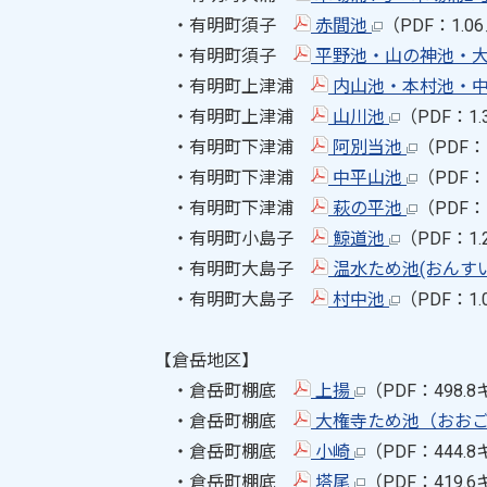
・有明町須子
赤間池
（PDF：1.
・有明町須子
平野池・山の神池・
・有明町上津浦
内山池・本村池・
・有明町上津浦
山川池
（PDF：1
・有明町下津浦
阿別当池
（PDF：
・有明町下津浦
中平山池
（PDF
・有明町下津浦
萩の平池
（PDF：
・有明町小島子
鯨道池
（PDF：1
・有明町大島子
温水ため池(おんす
・有明町大島子
村中池
（PDF：1
【倉岳地区】
・倉岳町棚底
上揚
（PDF：498.
・倉岳町棚底
大権寺ため池（おお
・倉岳町棚底
小崎
（PDF：444.
・倉岳町棚底
塔尾
（PDF：419.