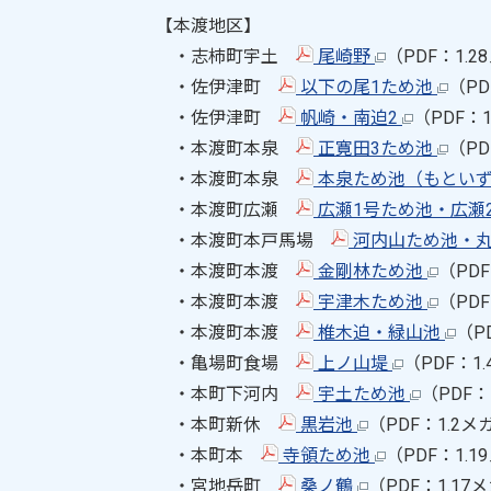
【本渡地区】
・志柿町宇土
尾崎野
（PDF：1.
・佐伊津町
以下の尾1ため池
（PD
・佐伊津町
帆崎・南迫2
（PDF：
・本渡町本泉
正寛田3ため池
（PD
・本渡町本泉
本泉ため池（もとい
・本渡町広瀬
広瀬1号ため池・広瀬
・本渡町本戸馬場
河内山ため池・
・本渡町本渡
金剛林ため池
（PD
・本渡町本渡
宇津木ため池
（PD
・本渡町本渡
椎木迫・緑山池
（P
・亀場町食場
上ノ山堤
（PDF：1
・本町下河内
宇土ため池
（PDF：
・本町新休
黒岩池
（PDF：1.2
・本町本
寺領ため池
（PDF：1.
・宮地岳町
桑ノ鶴
（PDF：1.1