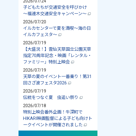
2026/07/24
子どもたちが交通安全を呼びかけ
～福連木交通安全キャンペーン～
2026/07/20
イルカセンターで夏を満喫～海の日
イルカフェスタ～
2026/07/19
【大盛況！】雲仙天草国立公園天草
指定70周年記念・映画「レンタル・
ファミリー」特別上映会
2026/07/19
天草の夏のイベント一番乗り！第31
回さざ波フェスタ2026
2026/07/19
伝統をつなぐ夏 虫追い祭り
2026/07/18
特別上映会番外企画！牛深町で
HIKARI映画監督による子ども向けト
ークイベントが開催されました