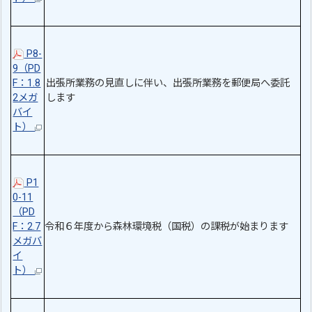
P8-
9（PD
F：1.8
出張所業務の見直しに伴い、出張所業務を郵便局へ委託
2メガ
します
バイ
ト）
P1
0-11
（PD
F：2.7
令和６年度から森林環境税（国税）の課税が始まります
メガバ
イ
ト）