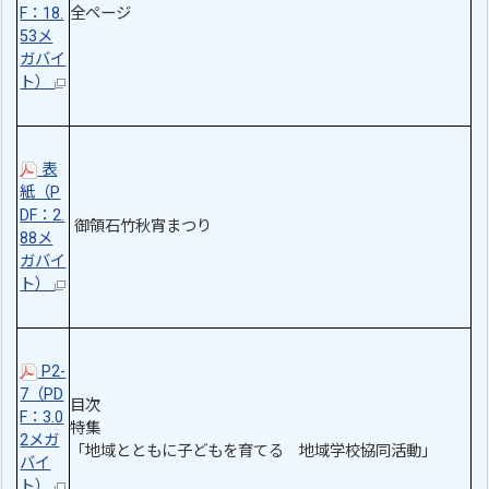
F：18.
全ページ
53メ
ガバイ
ト）
表
紙（P
DF：2.
御領石竹秋宵まつり
88メ
ガバイ
ト）
P2-
7（PD
目次
F：3.0
特集
2メガ
「地域とともに子どもを育てる 地域学校協同活動」
バイ
ト）