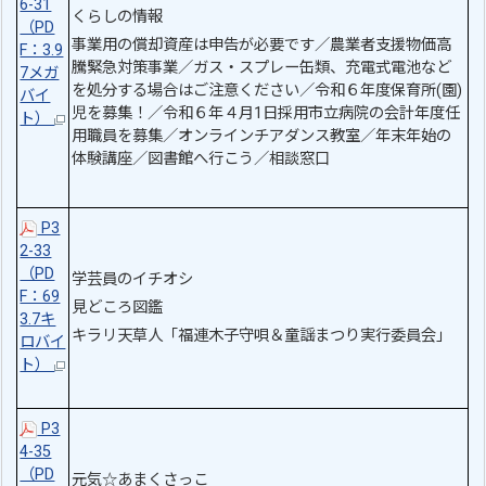
6-31
くらしの情報
（PD
事業用の償却資産は申告が必要です／農業者支援物価高
F：3.9
騰緊急対策事業／ガス・スプレー缶類、充電式電池など
7メガ
を処分する場合はご注意ください／令和６年度保育所(園)
バイ
児を募集！／令和６年４月1日採用市立病院の会計年度任
ト）
用職員を募集／オンラインチアダンス教室／年末年始の
体験講座／図書館へ行こう／相談窓口
P3
2-33
（PD
学芸員のイチオシ
F：69
見どころ図鑑
3.7キ
キラリ天草人「福連木子守唄＆童謡まつり実行委員会」
ロバイ
ト）
P3
4-35
（PD
元気☆あまくさっこ