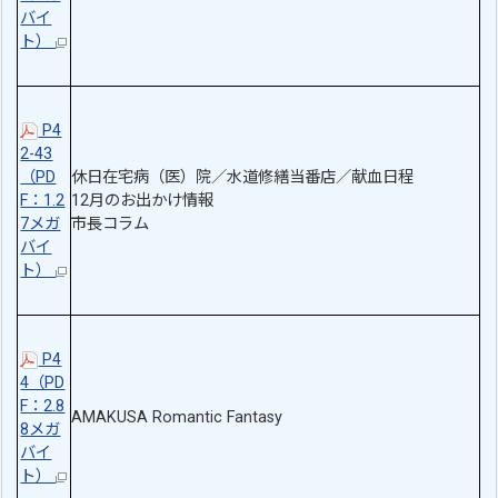
バイ
ト）
P4
2-43
（PD
休日在宅病（医）院／水道修繕当番店／献血日程
F：1.2
12月のお出かけ情報
7メガ
市長コラム
バイ
ト）
P4
4（PD
F：2.8
AMAKUSA Romantic Fantasy
8メガ
バイ
ト）