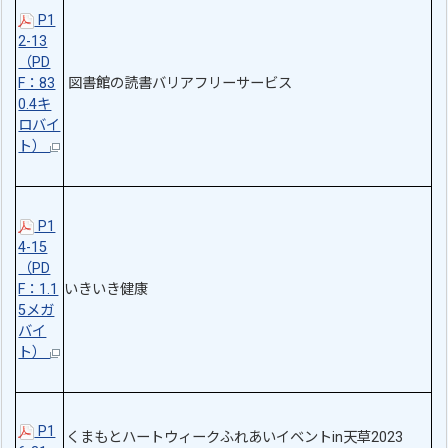
P1
2-13
（PD
F：83
図書館の読書バリアフリーサービス
0.4キ
ロバイ
ト）
P1
4-15
（PD
F：1.1
いきいき健康
5メガ
バイ
ト）
P1
くまもとハートウィークふれあいイベントin天草2023