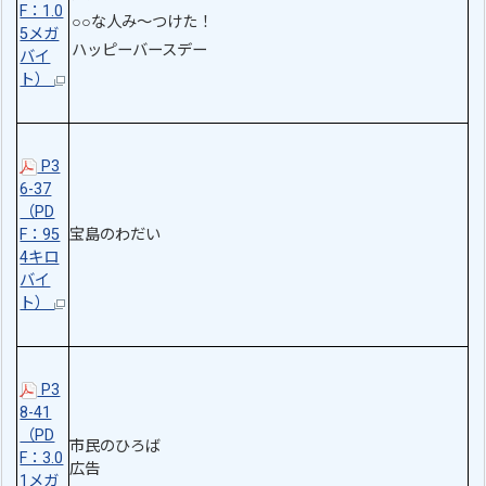
F：1.0
○○な人み～つけた！
5メガ
ハッピーバースデー
バイ
ト）
P3
6-37
（PD
F：95
宝島のわだい
4キロ
バイ
ト）
P3
8-41
（PD
市民のひろば
F：3.0
広告
1メガ